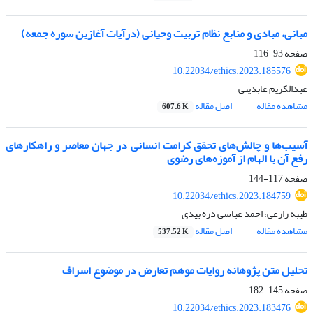
مبانی، مبادی و منابع نظام تربیت وحیانی (درآیات آغازین سوره جمعه)
صفحه
93-116
10.22034/ethics.2023.185576
عبدالکریم عابدینی
مشاهده مقاله
اصل مقاله
607.6 K
آسیب‌ها و چالش‌های تحقق کرامت انسانی در جهان معاصر و راهکارهای
رفع آن با الهام از آموزه‌های رضوی
صفحه
117-144
10.22034/ethics.2023.184759
طیبه زارعی، احمد عباسی دره بیدی
مشاهده مقاله
اصل مقاله
537.52 K
تحلیل متن پژوهانه روایات موهم تعارض در موضوع اسراف
صفحه
145-182
10.22034/ethics.2023.183476