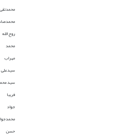
محمدتقی
محمدصاد
روح الله
محمد
مهراب
سیدعلی
سید محم
فریبا
جواد
محمدجوا
حسن