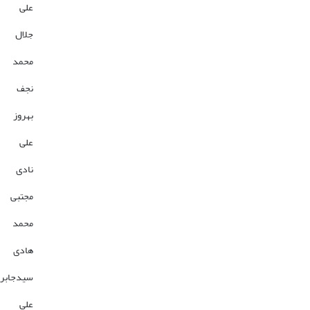
علی
جلال
محمد
نجف
بهروز
علی
نادی
مجتبی
محمد
هادی
سیدجابر
علی