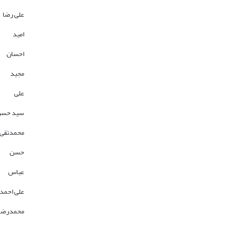
علی رضا
امید
احسان
مجید
علی
سید حس
محمدتقی
حسن
عباس
علی احمد
محمدرضا