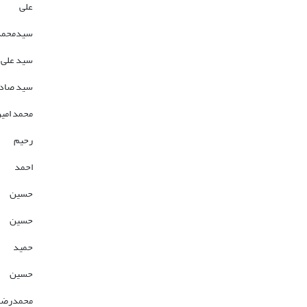
علی
سیدمحمد
سید علی ا
سید صاد
محمد امی
رحیم
احمد
حسین
حسین
حمید
حسین
محمدرضا