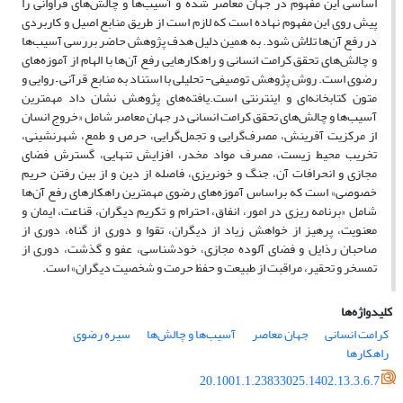
اساسی این مفهوم در جهان معاصر شده و آسیب‌ها و چالش‌های فراوانی را
پیش روی این مفهوم نهاده است که لازم است از طریق منابع اصیل و کاربردی
در رفع آن‌ها تلاش شود. به همین دلیل هدف پژوهش حاضر بررسی آسیب‌ها
و چالش‌های تحقق کرامت انسانی و راهکارهایی رفع آن‌ها با الهام از آموزه‌های
رضوی است. روش پژوهش توصیفی- تحلیلی با استناد به منابع قرآنی – روایی و
متون کتابخانه‌ای و اینترنتی است.یافته‌های پژوهش نشان داد مهمترین
آسیب‌ها و چالش‌های تحقق کرامت انسانی در جهان معاصر شامل «خروج انسان
از مرکزیت آفرینش، مصرف‌گرایی و تجمل‌گرایی، حرص و طمع، شهرنشینی،
تخریب محیط زیست، مصرف مواد مخدر، افزایش تنهایی، گسترش فضای
مجازی و انحرافات آن، جنگ و خونریزی، فاصله از دین و از بین رفتن حریم
خصوصی» است که براساس آموزه‌های رضوی مهمترین راهکارهای رفع آن‌ها
شامل «برنامه ریزی در امور، انفاق، احترام و تکریم دیگران، قناعت، ایمان و
معنویت، پرهیز از خواهش زیاد از دیگران، تقوا و دوری از گناه، دوری از
صاحبان رذایل و فضای آلوده مجازی، خودشناسی، عفو و گذشت، دوری از
تمسخر و تحقیر، مراقبت از طبیعت و حفظ حرمت و شخصیت دیگران» است.
کلیدواژه‌ها
کرامت انسانی
جهان معاصر
آسیب‌ها و چالش‌ها
سیره رضوی
راهکارها
20.1001.1.23833025.1402.13.3.6.7