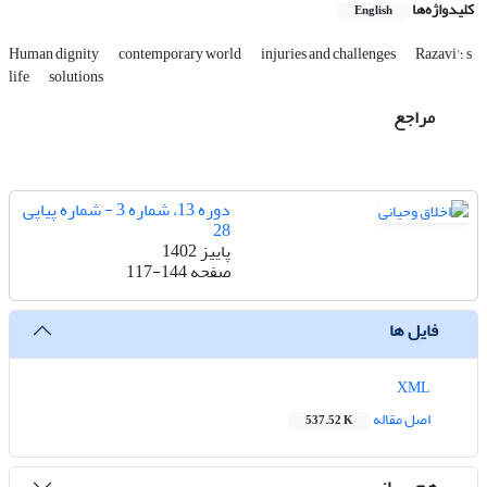
کلیدواژه‌ها
English
Razavi'؛ s
injuries and challenges
contemporary world
Human dignity
life
solutions
مراجع
دوره 13، شماره 3 - شماره پیاپی
28
پاییز 1402
صفحه
117-144
فایل ها
XML
اصل مقاله
537.52 K
هم رسانی