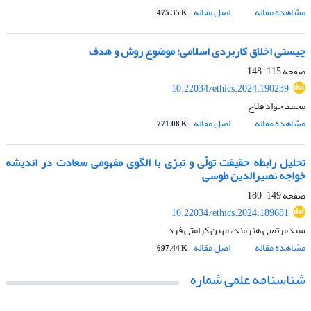
مشاهده مقاله
اصل مقاله
475.35 K
چیستی اخلاق کاربردی اسلامی؛ موضوع روش و هدف
صفحه
115-148
10.22034/ethics.2024.190239
محمد جواد فلاح
مشاهده مقاله
اصل مقاله
771.08 K
تحلیل رابطه حقیقت تولّی و تبرّی با الگوی مفهومی سعادت در اندیشه
خواجه نصیرالدین طوسی
صفحه
149-180
10.22034/ethics.2024.189681
سیدمرتضی هنرمند، مهین کرامتی فرد
مشاهده مقاله
اصل مقاله
697.44 K
شناسنامه علمی شماره