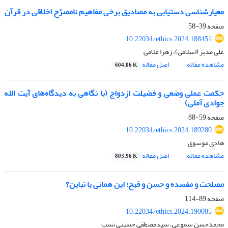
معیارشناسی دستیابی به مصادیق برخی مفاهیم نامصرّح اخلاقی در قرآن
صفحه
39-58
10.22034/ethics.2024.188451
علی مدبر (اسلامی)، زهرا غلامی
مشاهده مقاله
اصل مقاله
604.06 K
حکمت عملی وضعی و فضیلت ازدواج (با نگاهی به دیدگاه‌های آیت الله
جوادی آملی)
صفحه
59-88
10.22034/ethics.2024.189280
هادی موسوی
مشاهده مقاله
اصل مقاله
803.96 K
مصلحت و مفسده و حسن و قبح؛ این همانی یا تباین؟
صفحه
89-114
10.22034/ethics.2024.190085
محمدحسن سموعی، سیدمصطفی حسینی نسب