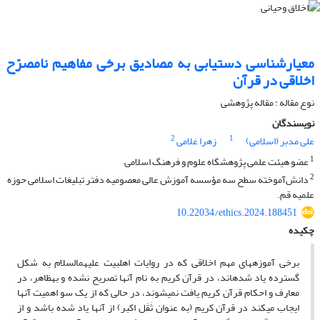
معیارشناسی دستیابی به مصادیق برخی مفاهیم نامصرّح
اخلاقی در قرآن
نوع مقاله : مقاله پژوهشی
نویسندگان
2
1
علی مدبر (اسلامی)
زهرا غلامی
1
عضو هیئت علمی پژوهشگاه علوم و فرهنگ اسلامی
2
دانش‌آموخته سطح سه مؤسسه آموزش عالی معصومیه دفتر تبلیغات اسلامی حوزه
علمیه قم.
10.22034/ethics.2024.188451
چکیده
برخی آموزه­های مهم اخلاقی که در روایات اهل­بیت علیهم­السلام به شکل
گسترده یاد شده­اند، در قرآن کریم به نام آن­ها تصریح نشده و به­ظاهر، در
معارف و احکام قرآن کریم یافت نمی­شوند، در حالی که از یک سو اهمیت آن­ها
ایجاب می­کند در قرآن کریم (به عنوان ثَقَل اکبر) از آن­ها یاد شده باشد و از