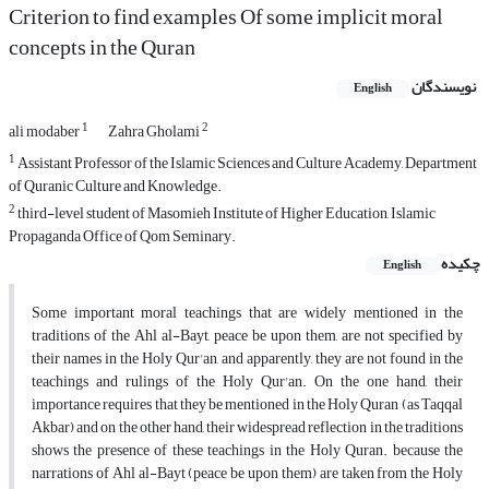
Criterion to find examples Of some implicit moral
concepts in the Quran
نویسندگان
English
1
2
ali modaber
Zahra Gholami
1
Assistant Professor of the Islamic Sciences and Culture Academy, Department
of Quranic Culture and Knowledge.
2
third-level student of Masomieh Institute of Higher Education, Islamic
Propaganda Office of Qom Seminary.
چکیده
English
Some important moral teachings that are widely mentioned in the
traditions of the Ahl al-Bayt, peace be upon them, are not specified by
their names in the Holy Qur'an, and apparently, they are not found in the
teachings and rulings of the Holy Qur'an. On the one hand, their
importance requires that they be mentioned in the Holy Quran (as Taqqal
Akbar) and on the other hand, their widespread reflection in the traditions
shows the presence of these teachings in the Holy Quran. because the
narrations of Ahl al-Bayt (peace be upon them) are taken from the Holy