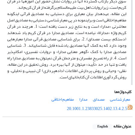
سوی دیگر بازتاب گسترده آن­ها در روایات نشان حضور این آموزه­ها در قرآن
کریم است، زیرا روایات اهل بیت علیهم­السلام برگرفته از قرآن کریم ­اند.
این مقاله، عهده­دار بیان معیاری برای دستیابی به مصادیق قرآنی این­گونه
مفاهیم اخلاقی است و برای­نمونه در پی معیار­شناسی دستیابی به مصادیق اصل
معاشرتی «مدارا» است و به نتایج زیر دست یافته است: 1. هرچند در قرآن
کریم واژه «مداراة» نیامده است، مصادیق مدارا در قرآن کریم یاد شده­اند
(دست­کم، بیست مصداق).
2. برای شناسایی مصادیق قرآنی مدارا معیارهایی
وجود دارد که به کمک آن­ها مصادیق یادشده قابل شناسایی­اند.
3. شناسایی
مصادیق مدارا با کمک «گوهر معنایی مدارا» و «روایات تفسیری» امکان­پذیر
است. 4. از راه تصریح مفسران و مترجمان قرآن نمی­توان به مصادیق مدارا راه
یافت و تنها در حد «تأیید» می­توان از آن­ها بهره برد. روش تحقیق در این مقاله،
نقلی- وحیانی و روش پردازش اطلاعات (داده­پردازی) آن تبیینی و تحلیلی، و
روش گردآوری اطلاعات آن کتابخانه­ای است.
کلیدواژه‌ها
معیارشناسی
مصداق
مدارا
مفاهیم اخلاقی
20.1001.1.23833025.1402.13.4.2.5
عنوان مقاله
English