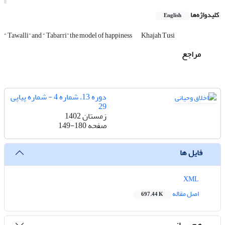
کلیدواژه‌ها
English
“ Tawalli” and “ Tabarri” the model of happiness
Khajah Tusi
مراجع
دوره 13، شماره 4 - شماره پیاپی
29
زمستان 1402
صفحه
149-180
فایل ها
XML
اصل مقاله
697.44 K
هم رسانی