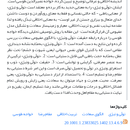
اندیشه اخلاقی و عرفانی توضیح و تبیین کرده، خواجه نصیرالدین طوسی است.
ایشان «تولّی و تبرّی» را به معنایی جدید به کار برده و معتقد است «تولّی و تبرّی»
از معنایی باطنی - که حالتی نفسانی و فقط به معنای روی­آوردن و دوست داشتن
خدای متعال و بیزاری جستن از غیر اوست- به معنایی اخلاقی تبدّل یافته و لذا
مقدمه تهذیب نفس و تربیت اخلاقی، معیار و زمینه­ساز سعادت و تشکیل مدل
مفهومی آن قرارگرفته است؛ این مقاله با روش توصیفی تحلیلی دیدگاه خواجه
طوسی را درباره رابطه حقیقت «تولّی وتبرّی» با الگوی مفهومی سعادت بررسی
کرده و این نتایج به دست آمده است: 1. «تولّی وتبرّی» به‌مثابه نشانه دینداری،
مقامی است که با کنترل قوای نفس حیوانی (یعنی شهوت و خشم) تحت نظر
عقل به‌مثابه حجت باطنی الهی قابل دستیابی است؛ 2. «تولّی وتبرّی» ترکیبی از
سه عنصر معرفتی، گرایشی و توانشی است؛ 3. حقیقت «تولّی وتبرّی» ذوب و
استغراق وتبرّی در تولّی و تحصیل تولّی صرف است و این امر شرط دستیابی به
مقام رضا و تسلیم است؛ 4. با استمداد از ابزار دستیابی به «تولّی وتبرّی» یعنی
معرفت، محبت، هجرت و جهاد می­توان به سعادت، یعنی زایش و رویش تمام
فضائل اخلاقی و درجات و مقامات عرفانی مانند رضا، تسلیم، ایمان، یقین و در
نهایت دستیابی به مقام اهل وحدت(فنا) دست­ یافت.
کلیدواژه‌ها
تولّی و تبرّی
الگوی سعادت
تربیت اخلاقی
مقام رضا
خواجه طوسی
20.1001.1.23833025.1402.13.4.6.9