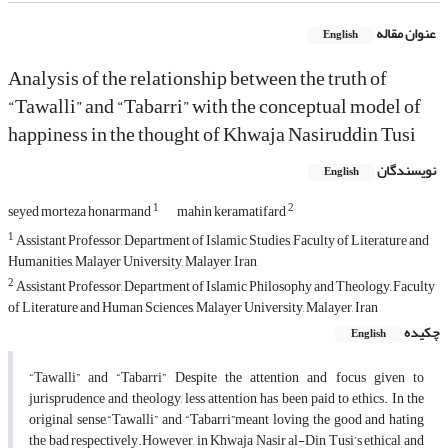
عنوان مقاله
English
Analysis of the relationship between the truth of
“Tawalli” and “Tabarri” with the conceptual model of
happiness in the thought of Khwaja Nasiruddin Tusi
نویسندگان
English
1
2
seyed morteza honarmand
mahin keramatifard
1
Assistant Professor, Department of Islamic Studies, Faculty of Literature and
Humanities, Malayer University, Malayer, Iran
2
Assistant Professor, Department of Islamic Philosophy and Theology, Faculty
of Literature and Human Sciences, Malayer University, Malayer, Iran
چکیده
English
“Tawalli” and “Tabarri” Despite the attention and focus given to
jurisprudence and theology, less attention has been paid to ethics. In the
original sense,“Tawalli” and “Tabarri”meant loving the good and hating
the bad respectively.However, in Khwaja Nasir al-Din Tusi’s ethical and