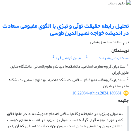
تحلیل رابطه حقیقت تولّی و تبرّی با الگوی مفهومی سعادت
در اندیشه خواجه نصیرالدین طوسی
نوع مقاله : مقاله پژوهشی
نویسندگان
2
1
سیدمرتضی هنرمند
مهین کرامتی فرد
1
استادیار، گروه معارف اسلامی، دانشکده ادبیات و علوم انسانی، دانشگاه ملایر،
ملایر، ایران
2
استادیار، گروه فلسفه و کلام اسلامی، دانشکده ادبیات و علوم انسانی ، دانشگاه
ملایر، ملایر، ایران
10.22034/ethics.2024.189681
چکیده
به «تولّی وتبرّی» در علم فقه و کلام اسلامی اهتمام جدی شده اما در علم اخلاق
کمتر مورد توجه قرار گرفته است. «تولّی و تبرّی» در لغت به معنای دوست
داشتن خوبان و دشمنی با بدان است. مهم‌ترین اندیشمند اسلامی که آن را در