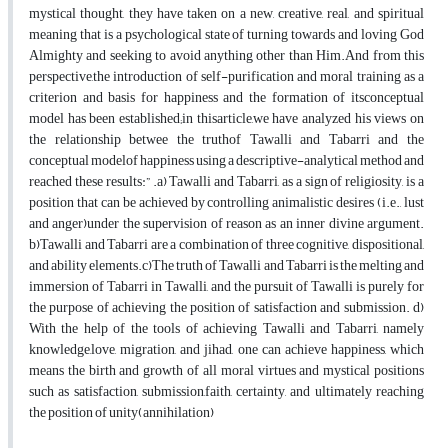
mystical thought, they have taken on a new, creative, real, and spiritual
meaning that is a psychological state of turning towards and loving God
Almighty and seeking to avoid anything other than Him.And from this
perspective,the introduction of self-purification and moral training as a
criterion and basis for happiness and the formation of itsconceptual
model has been established;in thisarticle,we have analyzed his views on
the relationship betwee the truthof Tawalli and Tabarri and the
conceptual modelof happiness using a descriptive-analytical method and
reached these results:” .a) Tawalli and Tabarri, as a sign of religiosity, is a
position that can be achieved by controlling animalistic desires (i.e., lust
and anger)under the supervision of reason as an inner divine argument.
b)Tawalli and Tabarri are a combination of three cognitive, dispositional,
and ability elements.c)The truth of Tawalli and Tabarri is the melting and
immersion of Tabarri in Tawalli, and the pursuit of Tawalli is purely for
the purpose of achieving the position of satisfaction and submission. d)
With the help of the tools of achieving Tawalli and Tabarri, namely
knowledge,love, migration, and jihad, one can achieve happiness, which
means the birth and growth of all moral virtues and mystical positions
such as satisfaction, submission,faith, certainty, and ultimately reaching
the position of unity(annihilation)