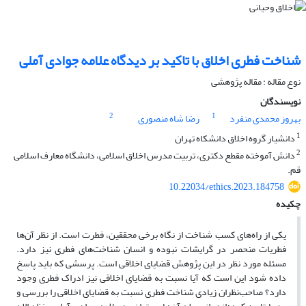
شناخت فطری اخلاق با تاکید بر دیدگاه علامه جوادی آملی
نوع مقاله : مقاله پژوهشی
نویسندگان
2
1
بهروز محمدی منفرد
رضا شاه منصوری
1
دانشیار گروه اخلاق دانشکاه تهران
2
دانش آموخته مقطع دکتری، تربیت مدرس اخلاق اسلامی، دانشگاه معارف اسلامی
قم.
10.22034/ethics.2023.184758
چکیده
یکی از راه‌های کسب شناخت از نگاه برخی محققین، فطرت است. از نظر آن‌ها
فطریات منحصر در گرایشات نبوده و انسان شناخت‌های فطری نیز دارد.
مسئله مورد نظر در این پژوهش قضایای اخلاقی است. پرسشی که باید پاسخ
داده شود این است که آیا نسبت به قضایای اخلاقی نیز ادراک فطری وجود
دارد؟ صاحب‌نظران زیادی شناخت فطری نسبت به قضایای اخلاقی را بررسی و