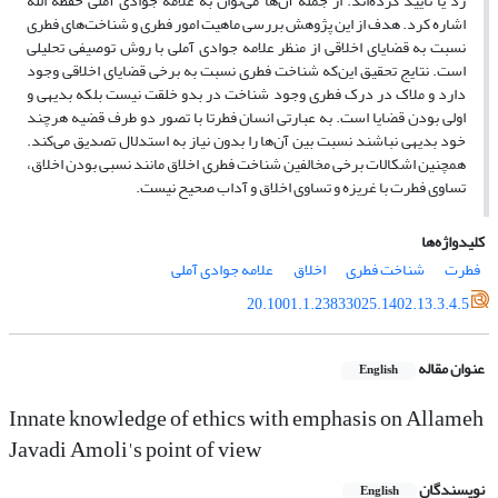
رد یا تایید کرده‌اند. از جمله آن‌ها می‌توان به علامه جوادی آملی حفظه الله
اشاره کرد. هدف از این پژوهش بررسی ماهیت امور فطری و شناخت‌های فطری
نسبت به قضایای اخلاقی از منظر علامه جوادی آملی با روش توصیفی تحلیلی
است. نتایج تحقیق این‌که شناخت فطری نسبت به برخی قضایای اخلاقی وجود
دارد و ملاک در درک فطری وجود شناخت در بدو خلقت نیست بلکه بدیهی و
اولی بودن قضایا است. به عبارتی انسان فطرتا با تصور دو طرف قضیه هرچند
خود بدیهی نباشند نسبت بین آن‌ها را بدون نیاز به استدلال تصدیق می‌کند.
همچنین اشکالات برخی مخالفین شناخت فطری اخلاق مانند نسبی بودن اخلاق،
تساوی فطرت با غریزه و تساوی اخلاق و آداب صحیح نیست.
کلیدواژه‌ها
فطرت
شناخت فطری
اخلاق
علامه جوادی آملی
20.1001.1.23833025.1402.13.3.4.5
عنوان مقاله
English
Innate knowledge of ethics with emphasis on Allameh
Javadi Amoli's point of view
نویسندگان
English