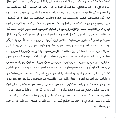
کمیّت، کیفیّت، بیهوده‌گرایی و اتلاف و مانند آن را شامل می‌شود؛ برای نمونه از
زیاده‌روی در هزینه‌های زندگی گرفته تا هر انحراف جنسی، قدرت‌طلبی در
جامعه و حتی ظلم به نفس، در زمره اسراف بوده و تمامی این موارد در عین
حال که موضوعی فقهی هستند، در حوزه اخلاق اجتماعی نیز مطرح می‌شوند.
این موضوع در روایات شیعه و اهل‌سنت به وفور منعکس شده و آنچه در این
میان حائز اهمیت است، وجود روایاتی در منابع حدیثی، کتب سیره و... است که
در ظاهر، برخی از اموری که زیاده‌روی و اسراف در آن صورت می‌گیرد را از
مقوله‌ی اسراف خارج می‌نماید. ظاهر این گروه از روایات، متناقض با دیگر
روایاتِ باب اسراف و همچنین متناقض با مفهوم لغوی، عرفی، شرعی و اخلاقی
اسراف می‌باشد. آنچه در این مقاله دنبال می‌شود، واکاوی متن پژوهانه روایات
معارض اسراف همراه با تبیینی دقیق و نظامند از آن اخبار بوده که به روش
تحلیلی- توصیفی صورت می‌پذیرد. بررسی متن پژوهانه این روایات، نشان
می‌دهد که اولاً رویات موهم تعارض در موضوع اسراف در دو دسته «روایاتی
که در ظاهر، بعضی امور و اشیاء را از موضوع اسراف استثناء می‌نماید» و
«روایات اسراف در انفاق، افعال البر و...» تقسیم می‌شود و ثانیاً تعارض موجود
میان دو دسته از روایت مذکور، تعارض حقیقی و مستقر نبوده و میان این
روایات امکان جمع عرفی وجود دارد؛ از این‌رو این‌گروه از روایاتِ متعارض -
مشروط به صحت سند- باید با قرائن دیگر متن پژوهی سنجیده شده و نباید با
یک بررسی ظاهری و اجمالی حکم کلی بر اسراف یا عدم اسراف در برخی
حوزه‌ها نمود.