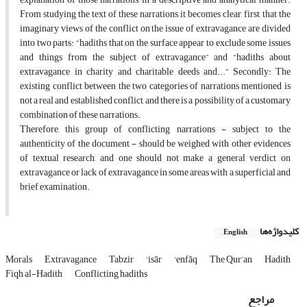
From studying the text of these narrations, it becomes clear, first, that the
imaginary views of the conflict on the issue of extravagance are divided
into two parts: “hadiths that on the surface appear to exclude some issues
and things from the subject of extravagance” and “hadiths about
extravagance in charity and charitable deeds and...” Secondly: The
existing conflict between the two categories of narrations mentioned is
not a real and established conflict, and there is a possibility of a customary
combination of these narrations.
Therefore, this group of conflicting narrations - subject to the
authenticity of the document - should be weighed with other evidences
of textual research, and one should not make a general verdict on
extravagance or lack of extravagance in some areas with a superficial and
brief examination.
کلیدواژه‌ها
English
Morals
Extravagance
Tabzir
'isār
'enfāq
The Qur’an
Hadith
Fiqh al-Hadith
Conflicting hadiths
مراجع