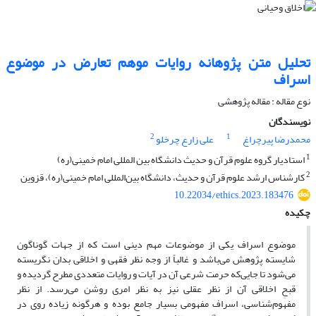
تحلیل متن پژوهانه روایات موهم تعارض در موضوع
اسراف
نوع مقاله : مقاله پژوهشی
نویسندگان
2
1
محمدرضا پیرچراغ
علی زارع چرخلو
1
استادیار گروه علوم قرآن و حدیث دانشگاه بین المللی امام خمینی(ره)
2
کارشناس ارشد علوم قرآن و حدیث، دانشگاه بین‌المللی امام خمینی(ره)، قزوین
10.22034/ethics.2023.183476
چکیده
موضوع اسراف یکی از موضوعات مهم دینی است که از جهات گوناگون
شایسته پژوهش می‌باشد و غالباً از وجه نظر فقهی و اخلاقی بدان نگریسته
می‌شود تا جایی‌که حرمت شرعی آن در آیات و روایات متعددی مطرح گردیده و
قبحِ اخلاقی آن از نظر عقلی نیز به نظر امری روشن می‌رسد. از نظر
مفهوم‌شناسی، اسراف مفهومی بسیار جامع بوده و هرگونه زیاده روی در