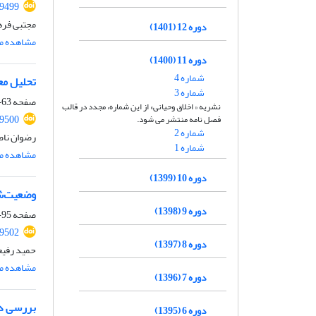
59499
مجتبی فر
دوره 12 (1401)
مشاهده مق
دوره 11 (1400)
شماره 4
تحلیل معان
شماره 3
صفحه
63-95
نشریه « اخلاق وحیانی» از این شماره، مجدد در قالب
59500
فصل نامه منتشر می شود.
شماره 2
رضوان ناص
شماره 1
مشاهده مق
دوره 10 (1399)
وضعیت‌شن
دوره 9 (1398)
صفحه
95-143
59502
دوره 8 (1397)
حمید رفیع
مشاهده مق
دوره 7 (1396)
بررسی دی
دوره 6 (1395)