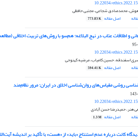
10.22034/ethics.2022.1
هوش، محمدصادق شجاعی، مجتبی حافظی
اله
اصل مقاله
773.83 K
ی و اطلاقات عتاب در نهج البلاغه؛ هم‌سو با روش‌های تربیت اخلاقی (مطالعه موردی نا
10.22034/ethics.2022.1
ری اسفندقه، حسین کامیاب، مرضیه کهنوجی
اله
اصل مقاله
594.41 K
اسی روشی مقیاس‌های روان‌شناسی اخلاق در ایران: مرور نظام‌مند
10.22034/ethics.2022.1
ی هنر، حمیدرضا حسن آبادی
اله
اصل مقاله
1.3 M
دگاه کانت درباره عدم استنتاج «باید» از «هست» با تأکید بر اندیشه آیت‌الل