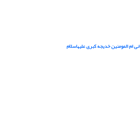
انی ام المومنین خدیجه کبری علیهاسلام