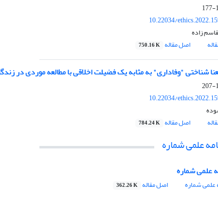
1
10.22034/ethics.2022.1
قاسم زاده
اله
اصل مقاله
750.16 K
عنا شناختی "وفاداری" به مثابه یک فضیلت اخلاقی با مطالعه موردی در زندگ
1
10.22034/ethics.2022.1
وده
اله
اصل مقاله
784.24 K
مه علمی شماره
 علمی شماره
علمی شماره
اصل مقاله
362.26 K