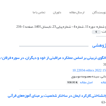
نویسندگان
ارسال مقاله
داوران
تماس با ما
 شماره:
دوره 11، شماره 4 - شماره پیاپی 23، تابستان 1401، صفحه 1-216
ات:
6
پژوهشی
الگوی تربیتی بر اساس عملکرد مراقبتی از خود و دیگران، در سوره فرقان؛ با
10.22034/ethics.2022.1
دانی، سیده معصومه موسوی
اله
اصل مقاله
938.95 K
انشناختی کارکرد ایمان در ساختار شخصیت بر مبنای آموزه‌های قرآنی