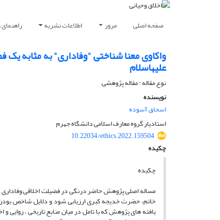
صفحه اصلی
مرور
اطلاعات نشریه
راهنمای 
واکاوی معنا شناختی "وفاداری" به مثابه یک ف
علیهاسلام
نوع مقاله : مقاله پژوهشی
نویسنده
اسحاق آسوده
استادیار گروه معارف اسلامی دانشگاه جهرم
10.22034/ethics.2022.159504
چکیده
چکیده
مساله اصلی پژوهش حاضر درنگی در فضیلت اخلاقی وفاداری و
خاتم، حضرت خدیجه کبری ارزیابی شود و دلایل شاخص بودن ای
یافته های پژوهش که با تامل در میان منابع تاریخی ، روایی و 