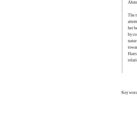
Abstr
The m
attem
her b
by co
natur
towar
Hazra
relat
Key wor