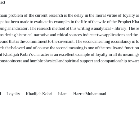
act
ain problem of the current research is the delay in the moral virtue of loyalty an
pt has been made to evaluate its examples in the life of the wife of the Prophet Kha
eing an indicator. The research method of this writing is analytical - library. The r
nsidering historical, narrative and ethical sources, indicate two applications and th
e and that is the commitment to the covenant. The second meaning is constancy in 
ds the beloved, and of course, the second meaning is one of the results and function
t Khadijah Kobri's character is an excellent example of loyalty in all its meaning
ions to sincere and humble physical and spiritual support and companionship, towar
d
Loyalty
Khadijah Kobri
Islam
Hazrat Muhammad