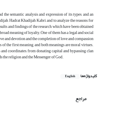
d the semantic analysis and expression of its types, and an
dijah, Hadrat Khadijah Kabri, and to analyze the reasons for
esults and findings of the research, which have been obtained
e broad meaning of loyalty; One of them has a legal and social
love and devotion and the completion of love and compassion
s of the first meaning, and both meanings are moral virtues.
s and coordinates, from donating capital and bypassing clan
ds the religion and the Messenger of God.
کلیدواژه‌ها
English
مراجع