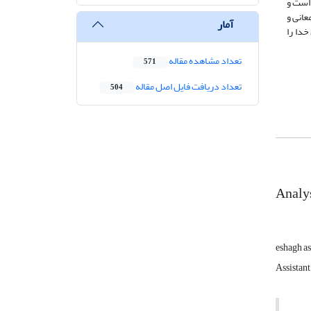
است و
عانی و
آمار
خدا را
تعداد مشاهده مقاله
571
تعداد دریافت فایل اصل مقاله
504
Analys
eshagh a
Assistant