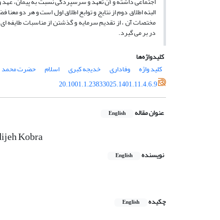
اجتماعی داشته و آن تعهد و سرسپردگی نسبت به پیمان، عهد و
البته اطلاق دوم از نتایج و توابع اطلاق اول است و هر دو مع
مختصات آن ، از تقدیم سرمایه و گذشتن از مناسبات طایفه ای 
در بر می گیرد.
کلیدواژه‌ها
کلید واژه
وفاداری
خدیجه کبری
اسلام
حضرت محمد
20.1001.1.23833025.1401.11.4.6.9
عنوان مقاله
English
adijeh Kobra
نویسنده
English
چکیده
English