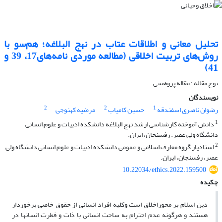
تحلیل معانی و اطلاقات عتاب در نهج البلاغه؛ هم‌سو با
روش‌های تربیت اخلاقی (مطالعه موردی نامه‌های17، 39 و
41)
نوع مقاله : مقاله پژوهشی
نویسندگان
2
2
1
رضوان ناصری اسفندقه
حسین کامیاب
مرضیه کهنوجی
1
دانش آموخته کارشناسی ارشد نهج البلاغه دانشکده ادبیات و علوم انسانی
دانشگاه ولی عصر. رفسنجان، ایران.
2
استادیار گروه معارف اسلامی و عمومی دانشکده ادبیات و علوم انسانی دانشگاه ولی
عصر، رفسنجان، ایران.
10.22034/ethics.2022.159500
چکیده
دین اسلام بر محوراخلاق است وکلیه افراد انسانی از حقوق خاصی برخوردار
هستند و هرگونه عدم احترام به ساحت انسانی با ذات و فطرت انسانها در