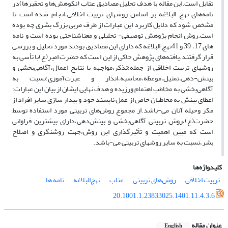
تقابل است.این مقاله با هدف تحلیل مصادیق عتاب (نکوهش‌ها و تحقیرها)در
نامه‌های نهج البلاغه بر اساس روشهای تربیت اخلاقی،انجام شده است تا
مشخص شود که دلایل کاربرد این عبارات از طرف مربی بزرگ بشری چه بوده
است.روش انجام پژوهش توصیفی- تحلیلی و معناشناختی بوده است و نامه
های 17، 39 و 41نهج البلاغه که دارای این مصادیق بودند مورد تحلیل و بررسی
قرار گرفتند.یافته‌های پژوهش حاکی از این است که حضرت امیر(ع)با تأسی به
روشهای تربیت اخلاقی از جمله؛تذکر،مواجهه با نتایج اعمال،آگاهی‌بخشی و
بینش-دهی،تمثیل،موعظه،محاسبه،انذار و عبرت‌آموزی؛نسبت به
آگاهی‌بخشی به مخاطب اهتمام ورزیده و هدف نهایی ایشان از بیان این عبارات؛
اعطای بینش به مخاطبان خاص از عمل ناپسند خود و بیدار سازی سایر افراد از
مکر وحیله آنان می-باشد.از مجموع روش‌های تربیتی مورد استفاده توسط
حضرت(ع)،روش تربیتی آگاهی‌بخشی و بینش‌دهی،دارای بیشترین فراوانی
است که مبین اهمیت و تأثیرگذاری این روش،جهت روشنگری و اصلاح
بشر،نسبت به سایر روشهای تربیتی می-باشد.
کلیدواژه‌ها
تربیت اخلاقی
روش‌های تربیتی
عتاب
نهج‌البلاغه
نامه ها
20.1001.1.23833025.1401.11.4.3.6
عنوان مقاله
English