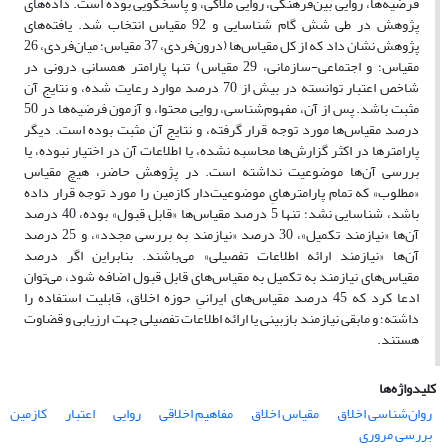
فرضیه‌ها، روایی بین‌فرهنگی، روایی ملاکی، و پاسخگویی بوده است. داده‌های
پژوهش در طی شش گام شناسایی و 92 مقیاس انتخاب شد. یافته‌های
پژوهش نشان داد که از کل مقیاس‌ها (درون‌فردی، 37 مقیاس؛ میان‌فردی، 26
مقیاس؛ و اجتماعی-سازمانی، 29 مقیاس) تنها پارامتر همسانی درونی در
شاخص اعتبار توانسته در بیش از 70 درصد موارد رعایت شده، و نتایج آن
مثبت باشد. پس از آن، مفهوم‌شناسی، روایی محتوا، و آزمون‌‌ فرضیه‌ها در 50
درصد مقیاس‌ها مورد توجه قرار گرفته، و نتایج آن مثبت بوده است. دیگر
پارامترها در اکثر گزارش‌ها محاسبه نشده، یا اطلاعات آن در اختیار نبوده، یا
بررسی آن‌ها موضوعیت نداشته است. در پژوهش حاضر، هیچ مقیاس
«مطلوب» که تمام پارامترهایِ موضوعیت‌دار کازمین را مورد توجه قرار داده
باشد، شناسایی نشد؛ تنها 5 درصد مقیاس‌ها «قابل قبول» بوده، 40 درصد
آن‌ها «نیازمند تکمیل»، 30 درصد «نیازمند به بررسی مجدد»، و 25 درصد
آن‌ها «نیازمند ارائه اطلاعات تفصیلی» می‌باشند. بنابراین اگر درصد
مقیاس‌های نیازمند به تکمیل به مقیاس‌های قابل قبول اضافه شود، می‌توان
ادعا کرد که 45 درصد مقیاس‌های ایرانیِ حوزه اخلاق، قابلیت استفاده را
داشته؛ و مابقی نیازمند بازبینی یا ارائه اطلاعات تفصیلی جهت ارزیابی و قضاوت
هستند.
کلیدواژه‌ها
روان‌شناسی اخلاق
مقیاس اخلاق
مفاهیم اخلاقی
روایی
اعتبار
کازمین
بررسی مروری