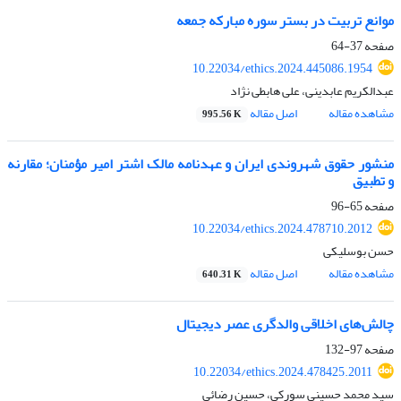
موانع تربیت در بستر سوره مبارکه جمعه
صفحه
37-64
10.22034/ethics.2024.445086.1954
عبدالکریم عابدینی، علی هابطی نژاد
مشاهده مقاله
اصل مقاله
995.56 K
منشور حقوق شهروندی ایران و عهدنامه مالک اشتر امیر مؤمنان؛ مقارنه
و تطبیق
صفحه
65-96
10.22034/ethics.2024.478710.2012
حسن بوسلیکی
مشاهده مقاله
اصل مقاله
640.31 K
چالش‌های اخلاقی والدگری عصر دیجیتال
صفحه
97-132
10.22034/ethics.2024.478425.2011
سید محمد حسینی سورکی، حسین رضائی