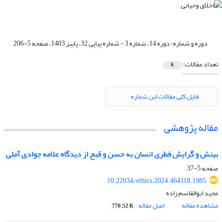
دوره و شماره:
دوره 14، شماره 3 - شماره پیاپی 32، پاییز 1403، صفحه 5-206
تعداد مقالات:
6
فایل کلی مقالات این شماره
مقاله پژوهشی
بینش و گرایش فطری انسان به حسن و قبح از دیدگاه علامه جوادی آملی
صفحه
5-37
10.22034/ethics.2024.464118.1985
مجید ابوالقاسم زاده
مشاهده مقاله
اصل مقاله
770.52 K