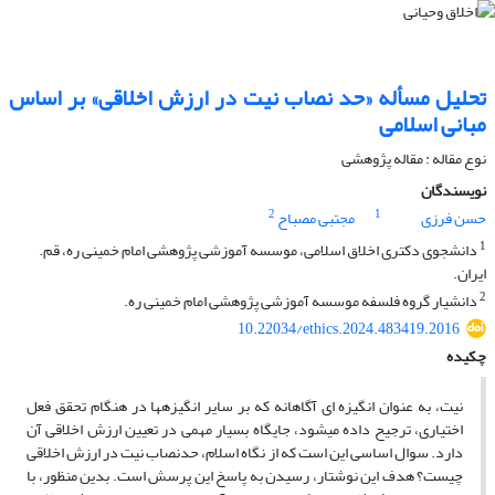
تحلیل مسأله «حد نصاب نیت در ارزش اخلاقی» بر اساس
مبانی اسلامی
نوع مقاله : مقاله پژوهشی
نویسندگان
2
1
حسن فرزی
مجتبی مصباح
1
دانشجوی دکتری اخلاق اسلامی، موسسه آموزشی پژوهشی امام خمینی ره، قم.
ایران.
2
دانشیار گروه فلسفه موسسه آموزشی پژوهشی امام خمینی ره.
10.22034/ethics.2024.483419.2016
چکیده
نیت، به عنوان انگیزه ای آگاهانه که بر سایر انگیزه‎ها در هنگام تحقق فعل
اختیاری، ترجیح داده می‎شود، جایگاه بسیار مهمی در تعیین ارزش اخلاقی آن
دارد. سوال اساسی این است که از نگاه اسلام، حدنصاب نیت در ارزش اخلاقی
چیست؟ هدف این نوشتار، رسیدن به پاسخ این پرسش است. بدین منظور، با