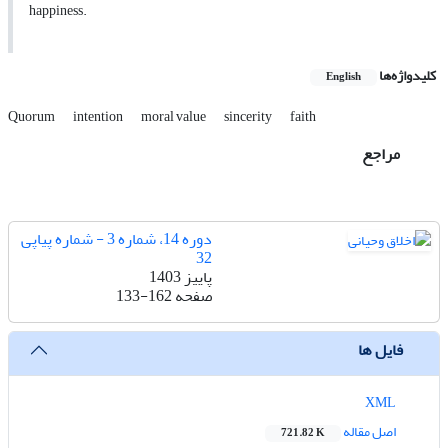
happiness.
کلیدواژه‌ها
English
Quorum
intention
moral value
sincerity
faith
مراجع
دوره 14، شماره 3 - شماره پیاپی
32
پاییز 1403
صفحه
133-162
فایل ها
XML
اصل مقاله
721.82 K