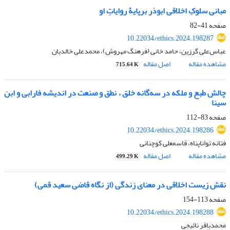
مبانی سلوکِ اخلاقی ابوذر برپایۀ روایاتِ او
صفحه
41-82
10.22034/ethics.2024.198287
عباس‌علی گرزین، حامد خانی (فرهنگ مهروش)، محمدعلی خالدیان
مشاهده مقاله
اصل مقاله
715.64 K
چالش طبع و ملکه در سه‌گانه خلق ، نطق و صنعت در اندیشه فارابی و ابن
سینا
صفحه
83-112
10.22034/ethics.2024.198286
فتانه تواناپناه، قاسمعلی کوچنانی
مشاهده مقاله
اصل مقاله
499.29 K
نقش زیست اخلاقی در معنای زندگی (از نگاه قاضی سعید قمی)
صفحه
113-154
10.22034/ethics.2024.198288
محمدباقر نائیجی