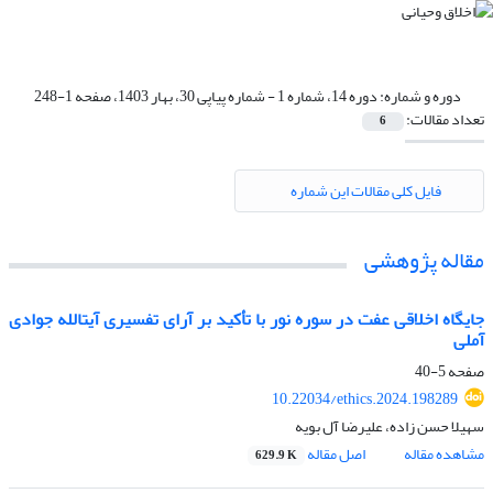
دوره و شماره:
دوره 14، شماره 1 - شماره پیاپی 30، بهار 1403، صفحه 1-248
تعداد مقالات:
6
فایل کلی مقالات این شماره
مقاله پژوهشی
جایگاه اخلاقی عفت در سوره نور با تأکید بر آرای تفسیری آیت‎الله جوادی
آملی
صفحه
5-40
10.22034/ethics.2024.198289
سهیلا حسن زاده، علیرضا آل بویه
مشاهده مقاله
اصل مقاله
629.9 K