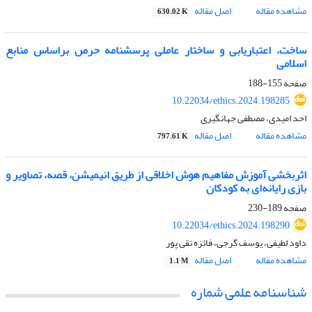
مشاهده مقاله
اصل مقاله
630.02 K
ساخت، اعتبار‌یابی و ساختار عاملی پرسشنامه حرص براساس منابع
اسلامی
صفحه
155-188
10.22034/ethics.2024.198285
احد امیدی، مصطفی جهانگیری
مشاهده مقاله
اصل مقاله
797.61 K
اثربخشی آموزش مفاهیم هوش اخلاقی از طریق انیمیشن، قصه، تصاویر و
بازی رایانه‌ای به کودکان
صفحه
189-230
10.22034/ethics.2024.198290
داود لطیفی، یوسف گرجی، فائزه تقی پور
مشاهده مقاله
اصل مقاله
1.1 M
شناسنامه علمی شماره