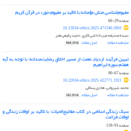
مفهوم‌شناسی منش مؤمنانه با تاکید بر مفهوم «نور» در قرآن کریم
صفحه
29-66
10.22034/ethics.2025.471540.2001
سیده صدیقه میرداداشی کاری، حمید رفیعی هنر
مشاهده مقاله
اصل مقاله
868.29 K
تبیین فرآیند ازدیادِ نعمت از مسیر اخلاقِ رضایت‌مندانه؛ با توجه به آیه
هفتم سوره ابراهیم
صفحه
67-90
10.22034/ethics.2025.422771.1921
محمد شیروانی، هادی یساقی
مشاهده مقاله
اصل مقاله
582.93 K
سبک زندگی اسلامی در کتاب مفاتیح‌الحیات: با تاکید بر اوقات زندگی و
اوقات فراغت
صفحه
91-118