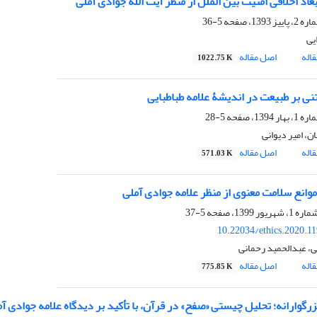
اد اخلاقی امنیت بین الملل از منظر آیت الله جوادی آملی
5-36
یی
اله
اصل مقاله
1022.75 K
تنی بر طبیعت در اندیشۀ علامه طباطبایی
5-28
، امیر دیوانی
اله
اصل مقاله
571.03 K
موانع سلامت معنوی از منظر علامه جوادی آملی
5-37
10.22034/ethics.2020.1
، عبدالحمید رحمانی
اله
اصل مقاله
775.85 K
گوارانه؛ تحلیل چیستی «صفح» در قرآن، با تأکید بر دیدگاه علامه جوادی آ