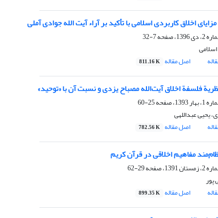
زایای اخلاق کاربردی اسلامی با تأکید بر آراء آیت الله جوادی آملی
7-32
اسلامی
اله
اصل مقاله
811.16 K
ریة فلسفة اخلاق آیت‌الله مصباح یزدی و نسبت آن با «توحید»
25-60
، یحیی عبداللهی
اله
اصل مقاله
782.56 K
ام‌‌‌مند مفاهیم اخلاقی در قرآن کریم
29-62
 پور
اله
اصل مقاله
899.35 K