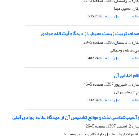
5-27
کار، حسین دیبا
اله
اصل مقاله
515.75 K
اهداف تربیت زیست محیطی از دیدگاه آیت الله جوادی
5-29
ی، فاطمه وجدانی
اله
اصل مقاله
482.24 K
ام اخلاقی آن
5-46
زاده اصفهانی
اله
اصل مقاله
732.34 K
آسیب‌شناسیِ لذت و موانع تشخیص آن از دیدگاه علامه جوادی آملی
5-26
شاهمرادیان، اسماعیل دارابکلایی، حسین مقیسه