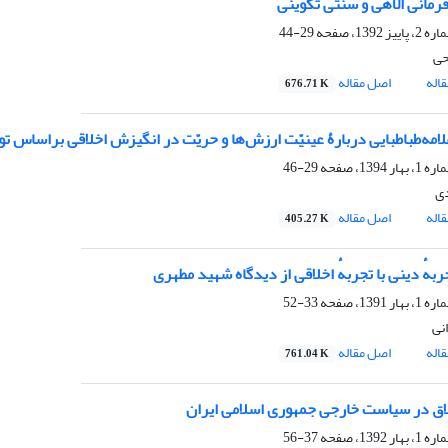
فرمانی الاهی و سنتی تکوینی
29-44
حی
اله
اصل مقاله
676.71 K
لامه‌طباطبایی دربارۀ عینیّت ارزش‌ها و حریّت در انگیزش اخلاقی براساس تو
29-46
ی
اله
اصل مقاله
405.27 K
بهٔ دینی با تجربهٔ اخلاقی از دیدگاه شهید مطهری
33-52
نی
اله
اصل مقاله
761.04 K
ق در سیاست خارجی جمهوری اسلامی ایران
37-56