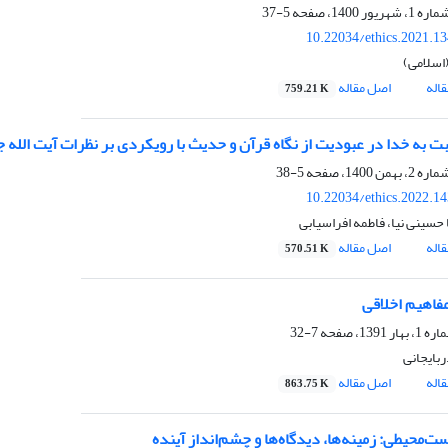
5-37
10.22034/ethics.2021.1
اسلامی)
اله
اصل مقاله
759.21 K
 به خدا در عبودیت از نگاه قرآن و حدیث با رویکردی بر نظرات آیت الله ج
5-38
10.22034/ethics.2022.1
حسینی نیا، فاطمه افراسیابی
اله
اصل مقاله
570.51 K
اهیم اخلاقی
7-32
بایجانی
اله
اصل مقاله
863.75 K
ت‌محیطی: زمینه‌ها، دیدگاه‌ها و چشم‌انداز آینده