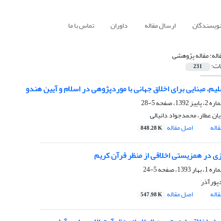
نویسندگان
ارسال مقاله
داوران
تماس با ما
اله:
مقاله پژوهشی
ات:
231
لیم، مبنایی برای اخلاق جهانی با موردپژوهی در اسلام و آیین هندو
5-28
ان عطار، محمدجواد دانیالی
اله
اصل مقاله
848.28 K
ی در همزیستی اخلاقی از منظر قرآن کریم
5-24
ورآذر
اله
اصل مقاله
547.98 K