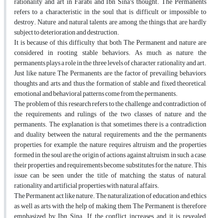
rationality and art in Farabi and Ibn Sina's thought. The Permanents
refers to a characteristic in the soul that is difficult or impossible to
destroy. Nature and natural talents are among the things that are hardly
subject to deterioration and destruction.
It is because of this difficulty that both The Permanent and nature are
considered in rooting stable behaviors. As much as nature, the
permanents plays a role in the three levels of character, rationality and art.
Just like nature, The Permanents, are the factor of prevailing behaviors,
thoughts and arts and thus the formation of stable and fixed theoretical,
emotional and behavioral patterns come from the permanents.
The problem of this research refers to the challenge and contradiction of
the requirements and rulings of the two classes of nature and the
permanents. The explanation is that sometimes there is a contradiction
and duality between the natural requirements and the the permanents
properties, for example, the nature requires altruism and the properties
formed in the soul are the origin of actions against altruism, in such a case,
their properties and requirements become substitutes for the nature. This
issue can be seen under the title of matching the status of natural,
rationality and artificial properties with natural affairs.
The Permanent act like nature. The naturalization of education and ethics
as well as arts with the help of making them The Permanent is therefore
emphasized by Ibn Sina. If the conflict increases and it is revealed,