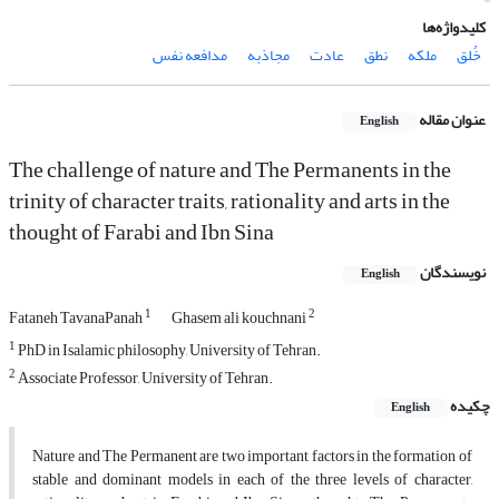
کلیدواژه‌ها
خُلق
ملکه
نطق
عادت
مجاذبه
مدافعه نفس
عنوان مقاله
English
The challenge of nature and The Permanents in the
trinity of character traits, rationality and arts in the
thought of Farabi and Ibn Sina
نویسندگان
English
1
2
Fataneh TavanaPanah
Ghasem ali kouchnani
1
PhD in Isalamic philosophy, University of Tehran.
2
Associate Professor, University of Tehran.
چکیده
English
Nature and The Permanent are two important factors in the formation of
stable and dominant models in each of the three levels of character,