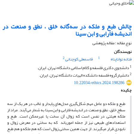
چالش طبع و ملکه در سه‌گانه خلق ، نطق و صنعت در
اندیشه فارابی و ابن سینا
نوع مقاله : مقاله پژوهشی
نویسندگان
2
1
فتانه تواناپناه
قاسمعلی کوچنانی
1
دانشجوی دکتری فلسفه و کلام اسلامی دانشگاه تهران. ایران.
2
دانشیارگروه فلسفه دانشکده الهیات دانشگاه تهران. ایران.
10.22034/ethics.2024.198286
چکیده
طبع و ملکه دو عامل مهم شکل‌گیری مدل‌های پایدار و غالب در هر یک از سه
سطح خلق، نطق و صنعت در اندیشه فارابی و ابن‌سینا به شمار می‌آیند. مراد از
ملکه هیئتی در نفس است ‏که زوال آن‌ سخت یا غیرممکن است. طبع و
استعدادهای طبیعی نیز از جمله اموری‎اند که به سختی در معرض زوال و
نابودی قرار می‎گیرند. از جهت همین سختی زوال است که هم ملکه و هم طبع