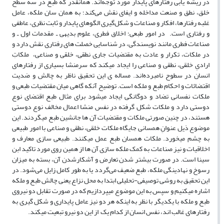
در ریشه یابی رفتارهای پایدار مورد توجه‌اند. همانقدر که طبع در سه سطح
خلق، نطق و صنعت مداخله و ایفای نقش می‌کند؛ به همان سان ملکه، عامل
غلبه رفتارها، افکار و صناعات و شکل‌گیری الگوهای پایدار و ثابت نظری، عاطفی
و رفتاری‌ است. در امور طبعی؛ اخلاق فطری، علوم بدیهی ـ مقدمات اول ـ و
صناعات فطری مانند نویسندگی، در شناسایی خصلت های رفتاری نقش دارد و
در ملکات، تکرار و عادت به مقتضیات جاری نطقی، خلقی و صناعی، ملکاتِ
ارادیِ خلقی، نطقی و صناعی را ایجاد می‎کند که سرمنشا بسیاری از رفتارهای
انسان در سطوح نامبرده‌اند. مساله ی این تحقیق ناظر به چالش و ضدیت
اقتضائات و احکام طبع و ملکه است. توضیح آنکه گاهی میان مقتضیات طبعی و
ملکات نفسانی تضاد و دوگانگی ایجاد می‎شود برای مثال طبع اقتضای نوع
دوستی دارد و ملکات شکل گرفته در نفس منشا اعمال مخالف نوع دوستی
هستند، در چنین صورتی ملکات و مقتضیات آن ها جانشین طبع می‎گردند. این
موضوع ذیل عنوانِ همسانی جایگاه ملکات خلقی، نطقی و صناعی با امور طبیعی
به چشم می‎خورد. ملکات همسان طبع عمل می‎کنند. طبیعی سازی معارف و
اخلاقیات و نیز صناعات به کمک ملکه سازی آن ها از همین روی مورد تاکید ابن
سینا است. در صورت بیشتر شدن تعارض و آشکارشدن آن، بسته به میزان
رسوخ و نهادینگی ملکه، طبع ضعیف می‌گردد یا به طور کامل زایل می‌شود. در
این تحقیق به روشی توصیفی-تحلیلی ابتدا به محل نزاع یعنی چالش طبع و ملکه
اشاره می‎کنیم و سپس به این موضوع می‎پردازیم که در صورت تقابل دو نیروی
طبع و ملکه با یکدیگر با نظر به اینکه هر دو نیز عامل پایداری و شکل گیری به
رفتارهای غالب اند، نفس انسان از کدام یک از این دو نیرو تبعیت می‎کند.