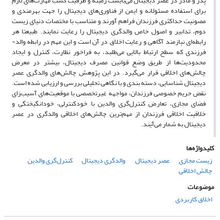
پدر و مادر در عصر دیجیتال می‌بایست زمینه و ظرفیت کسب مهارت‌های لازم
برای استفاده مسئولانه و ایمن از فناوری‌های دیجیتال را جهت بهرمندی و
مصونیت حداکثری فرزندان فراهم آورند و متناسب با مختصات دنیای زیست
دوم، تدابیر و اصول خاص والدگری دیجیتال را رعایت نمایند. طبیعتا هر
رابطه‌ای نیازمند آگاهی و رعایت اخلاق در آن است و این مهم در رابطه والد-
فرزندی که سطح ارتباط بالایی می‌طلبد، به فراخور نظارت، کنترل‌ و ایجاد
محدودیت‌ها از طریق وضع قوانین مصرف دیجیتال، بیشتر در معرض
چالش‌های اخلاقی قرار می‌گیرد. در این پژوهش چالش‌های والدگری عصر
دیجیتال شناسایی، دسته بندی و با نگاهی تحلیلی بررسی و ارزیابی شده است.
نقض حریم خصوصی فرزندان، مواجهه غیرتخصصی با موقعیت‌های آسیب‌زای
فضای مجازی، تعارض کنترل‌گری والدین با خودکنترلی، خودانگیختگی و
خلاقیت اخلاقی فرزندان از مهم‌ترین چالش‌های اخلاقی والدگری در عصر
دیجیتال به شمار می‌آیند.
کلیدواژه‌ها
زیست مجازی
عصر دیجیتال
‌ والدگری دیجیتال
کنترل‌گری والدین
چالش اخلاقی
موضوعات
اخلاق کاربردی