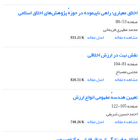
اخلاق معیاری؛ راهی ناپیموده در حوزهٔ پژوهش‌های اخلاق اسلامی
صفحه
53-80
محمد مطهری فریمانی
مشاهده مقاله
اصل مقاله
931.21 K
نقش نیت در ارزش اخلاقی
صفحه
81-104
مجتبی مصباح
مشاهده مقاله
اصل مقاله
826.51 K
تعیین هندسهٔ مفهومی انواع ارزش
صفحه
105-122
احمدحسین شریفی
مشاهده مقاله
اصل مقاله
740.26 K
اخلاق و فرزانگی از منظر فارابی و کنفوسیوس