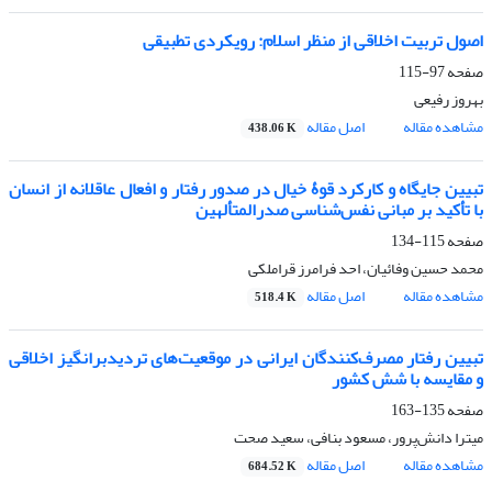
اصول تربیت اخلاقی از منظر اسلام: رویکردی تطبیقی
صفحه
97-115
بهروز رفیعی
مشاهده مقاله
اصل مقاله
438.06 K
تبیین جایگاه و کارکرد قوۀ خیال در صدور رفتار و افعال عاقلانه از انسان
با تأکید بر مبانی نفس‌شناسی صدرالمتألهین
صفحه
115-134
محمد حسین وفائیان، احد فرامرز قراملکی
مشاهده مقاله
اصل مقاله
518.4 K
تبیین رفتار مصرف‌کنندگان ایرانی در موقعیت‌های تردیدبرانگیز اخلاقی
و مقایسه با شش کشور
صفحه
135-163
میترا دانش‌پرور، مسعود بنافی، سعید صحت
مشاهده مقاله
اصل مقاله
684.52 K