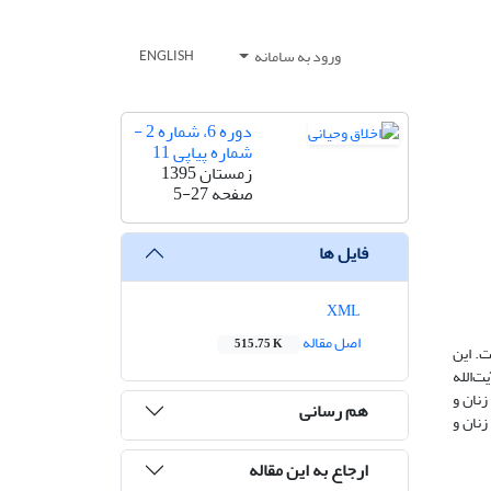
ورود به سامانه
ENGLISH
دوره 6، شماره 2 -
شماره پیاپی 11
زمستان 1395
صفحه
5-27
فایل ها
XML
اصل مقاله
515.75 K
ینیسم است. این
ت‌الله
زنان و
هم رسانی
نان و
ارجاع به این مقاله