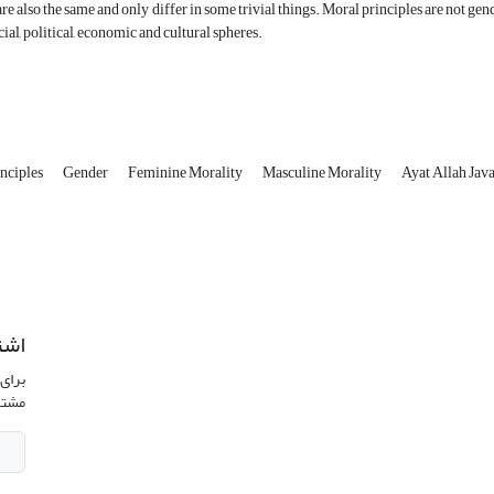
re also the same and only differ in some trivial things. Moral principles are not 
ocial, political, economic and cultural spheres.
inciples
Gender
Feminine Morality
Masculine Morality
Ayat Allah Jav
اشت
برای 
مشتر