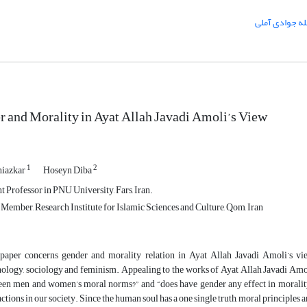
لله جوادی آملی
 and Morality in Ayat Allah Javadi Amoli’s View
1
2
niazkar
Hoseyn Diba
t Professor in PNU University, Fars, Iran.
Member, Research Institute for Islamic Sciences and Culture, Qom, Iran
paper concerns gender and morality relation in Ayat Allah Javadi Amoli’s vi
ology, sociology and feminism. Appealing to the works of Ayat Allah Javadi Amoli,
en men and women’s moral norms?” and “does have gender any effect in morality?”
actions in our society. Since the human soul has a one single truth, moral principles