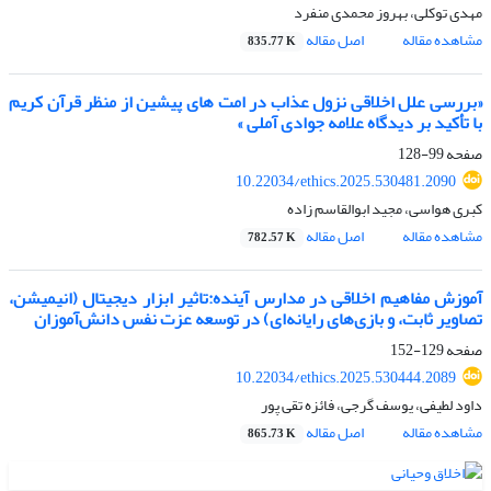
مهدی توکلی، بهروز محمدی منفرد
مشاهده مقاله
اصل مقاله
835.77 K
«بررسی علل اخلاقی نزول عذاب در امت های پیشین از منظر قرآن کریم
با تأکید بر دیدگاه علامه جوادی آملی »
صفحه
99-128
10.22034/ethics.2025.530481.2090
کبری هواسی، مجید ابوالقاسم زاده
مشاهده مقاله
اصل مقاله
782.57 K
آموزش مفاهیم اخلاقی در مدارس آینده:تاثیر ابزار دیجیتال (انیمیشن،
تصاویر ثابت، و بازی‌های رایانه‌ای) در توسعه عزت نفس دانش‌آموزان
صفحه
129-152
10.22034/ethics.2025.530444.2089
داود لطیفی، یوسف گرجی، فائزه تقی پور
مشاهده مقاله
اصل مقاله
865.73 K