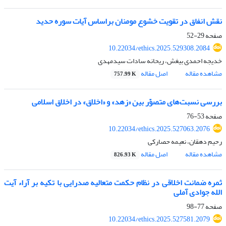
نقش انفاق در تقویت خشوع مومنان براساس آیات سوره حدید
صفحه
29-52
10.22034/ethics.2025.529308.2084
خدیجه احمدی بیغش، ریحانه سادات سیدمهدی
مشاهده مقاله
اصل مقاله
757.99 K
بررسی نسبت‌های متصوّر بین «زهد» و «اخلاق» در اخلاق اسلامی
صفحه
53-76
10.22034/ethics.2025.527063.2076
رحیم دهقان، نعیمه حصارکی
مشاهده مقاله
اصل مقاله
826.93 K
ثمره ضمانت اخلاقی در نظام حکمت متعالیه صدرایی با تکیه بر آراء آیت
الله جوادی آملی
صفحه
77-98
10.22034/ethics.2025.527581.2079