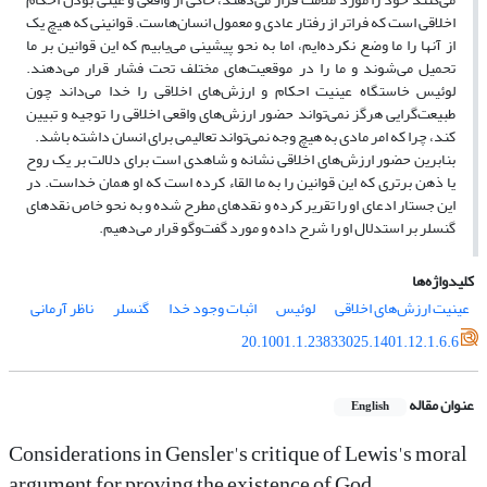
اخلاقی است که فراتر از رفتار عادی و معمول انسان‌هاست. قوانینی که هیچ یک
از آنها را ما وضع نکرده‌ایم، اما به نحو پیشینی می‌یابیم که این قوانین بر ما
تحمیل می‌شوند و ما را در موقعیت‌های مختلف تحت فشار قرار می‌دهند.
لوئیس خاستگاه عینیت احکام و ارزش‌های اخلاقی را خدا می‌داند چون
طبیعت‌گرایی هرگز نمی‌تواند حضور ارزش‌های واقعی اخلاقی را توجیه و تبیین
کند، چرا که امر مادی به هیچ وجه نمی‌تواند تعالیمی برای انسان داشته باشد.
بنابرین حضور ارزش‌های اخلاقی نشانه و شاهدی است برای دلالت بر یک روح
یا ذهن برتری که این قوانین را به ما القاء کرده است که او همان خداست. در
این جستار ادعای او را تقریر کرده و نقدهای مطرح شده و به نحو خاص نقدهای
گنسلر بر استدلال او را شرح داده و مورد گفت‌وگو قرار می‌دهیم.
کلیدواژه‌ها
عینیت ارزش‌های اخلاقی
لوئیس
اثبات وجود خدا
گنسلر
ناظر آرمانی
20.1001.1.23833025.1401.12.1.6.6
عنوان مقاله
English
Considerations in Gensler's critique of Lewis's moral
argument for proving the existence of God