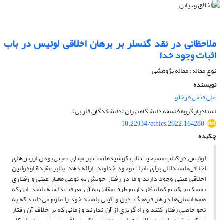
ملاحظاتی در نقد گنسلر بر برهان اخلاقی لوئیس در باب
اثبات وجود خدا
نوع مقاله : مقاله پژوهشی
نویسنده
علی فتحی قرخلو
استادیار گروه فلسفه دانشگاه تهران (دانشکدگان فارابی)
10.22034/ethics.2022.164280
چکیده
لوئیس در کتاب مسیحیت ناب کوشیده است بر مبنای «عینی بودن ارزش‌های
اخلاقی» استدلالی برای «اثبات وجود خداوند» ارائه دهد. بنابر عقیدة او قوانین
اخلاقی عینی وجود دارند و ما در رفتار خویش به نوعی معیار عینی و رفتاری
تمسک می‌کنیم که انتظار داریم طرف مقابل به آن معرفت داشته باشد. این که
همة انسان‌ها در هر فرهنگ، دین و آئینی باشند خود را ملزم می‌دانند که به
نحو خاصی رفتار کنند و راه گریزی از آن ندارند و زمانی که بر خلاف آن رفتار
می‌کنند خود را مورد ملامت قرار می‌دهند، حاکی از واقعی و عینی بودن احکام