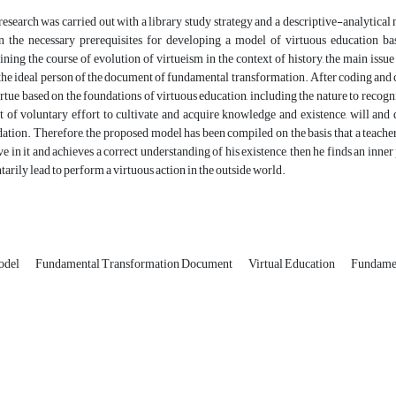
research was carried out with a library study strategy and a descriptive-analytical 
n the necessary prerequisites for developing a model of virtuous education 
ning the course of evolution of virtueism in the context of history, the main iss
the ideal person of the document of fundamental transformation. After coding and c
irtue based on the foundations of virtuous education, including the nature to recogni
t of voluntary effort to cultivate and acquire knowledge and existence, will and 
ation. Therefore, the proposed model has been compiled on the basis that a teacher, 
ve in it and achieves a correct understanding of his existence, then he finds an inner p
tarily lead to perform a virtuous action in the outside world.
odel
Fundamental Transformation Document
Virtual Education
Fundamen