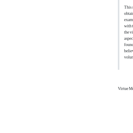
This 
obtai
exami
with 
the v
aspec
found
belie
volun
Virtue M