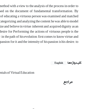
method with a view to the analysis of the process in order to
based on the document of fundamental transformation. By
ue of educating a virtuous person was examined and matched
ategorizing and analyzing the content, he was able to model
ze and believe in virtue, inherent and acquired dignity as an
desire for Performing the actions of virtuous people is the
in the path of his evolution, first comes to know virtue and
assion for it and the intensity of his passion is his desire. to
کلیدواژه‌ها
English
tals of Virtual Education
مراجع