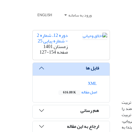
ورود به سامانه
ENGLISH
دوره 12، شماره 2
- شماره پیاپی 25
زمستان 1401
صفحه
127-154
فایل ها
XML
اصل مقاله
616.88 K
تربیت
ند را
هم رسانی
 تربیت
‌یابی،
ارجاع به این مقاله
تدا به