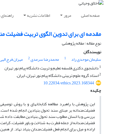
صفحه اصلی
مرور
اطلاعات نشریه
راهنمای 
مقدمه ای برای تدوین الگوی تربیت فضیلت مند
نوع مقاله : مقاله پژوهشی
نویسندگان
2
1
سلیمان موحدی راد
محمدرضا سرمدی
مهران فرج الهی
1
دانشجوی دکتری فلسفه تعلیم و تربیت دانشگاه پیام نور تهران
2
استاد گروه علوم تربیتی دانشگاه پیام نور تهران، ایران.
10.22034/ethics.2023.168344
چکیده
این پژوهش با راهبرد مطالعه کتابخانهای و با روش توصیفی-
فضیلت‌مندانه بر مبنای سند تحول بنیادین انجام شده است. 
بررسی و با انسان مطلوب سند تحول بنیادین مطابقت داده شد. 
فضیلت‌مندانه از جمله فطرت به شناخت و باور فضیلت، کرامت ذ
اراده و میل برای انجام فعل فضیلت‌مندان بنیاد نهاد. از همی