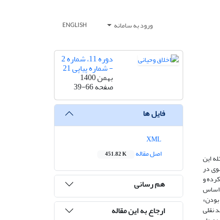
ورود به سامانه
ENGLISH
دوره 11، شماره 2
- شماره پیاپی 21
بهمن 1400
صفحه
39-66
فایل ها
XML
اصل مقاله
451.82 K
له این
وی در
کرده و
هم رسانی
ر اساس
 بودن»
ارجاع به این مقاله
د نقلی