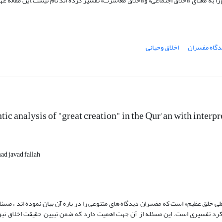
را به معنای «اخلاق اجتماعی» و«اخلاق معاشرت» تفسیر کرده اند تام نیست.این مقاله عه
دگاه مفسران
اخلاق وحیانی
ic analysis of "great creation" in the Qur'an with interp
 javad fallah
ی خلق عظیم» است که مفسران دیدگاه های متنوعی را در باره آن بیان نموده اند ، مسئل
ویکرد تفسیری است. این مسئله از آن جهت اهمیت دارد که ضمن تبیین حقیقت اخلاق نب