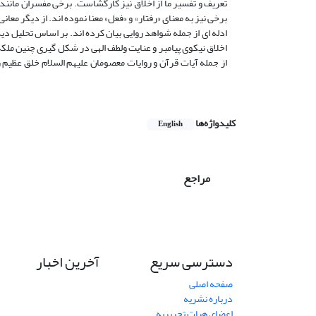
تعریف و تفسیر ما از اخلاق نیز کارگشاست. برخی مفسران مانند 
برخی نیز به معنای «رفتار» و «فعل» معنا نموده اند. از دیگر م
ادله ای از جمله شواهد روایی بیان کرده اند. بر اساس تحلیل 
اخلاق نیکوی پیامبر و عنایت ولطف الهی در شکل گیری چنین ملک
از جمله آیات قرآن و روایات معصومان علیهم السلام خلق عظیم ر
کلیدواژه‌ها
English
مراجع
دسترسی سریع
آخرین اخبار
صفحه اصلی
درباره نشریه
اعضای هیات تحریریه