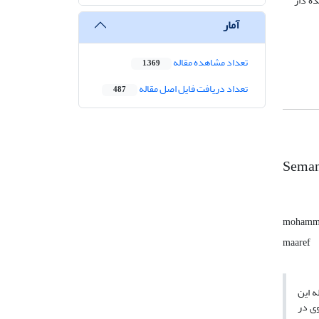
ده دار
آمار
تعداد مشاهده مقاله
1,369
تعداد دریافت فایل اصل مقاله
487
Semant
mohammad
maaref
ه این
وی در