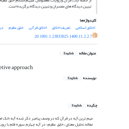
از جمله آیات قرآن و روایات معصومان علیهم السلام خلق عظیم 
تبیین دیدگاه های مفسران و تبیین دیدگاه برگزیده است.
کلیدواژه‌ها
اخلاق اسلامی
تعریف اخلاق
اخلاق قرآنی
خلق عظیم
دی
20.1001.1.23833025.1400.11.2.2.7
عنوان مقاله
English
retive approach
نویسنده
English
چکیده
English
مهم ترین آیه در قرآن که در وصف پیامبر ذکر شده آیه «انک لعل
مقاله تحلیل معنای «خلق عظیم» در آیه چهارم سوره قلم با ر