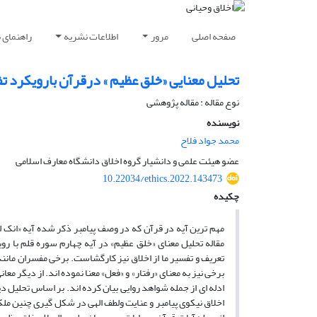
صفحه اصلی
مرور
اطلاعات نشریه
راهنمای 
تحلیل معنایی «خلق عظیم » درقرآن بارویکرد 
نوع مقاله : مقاله پژوهشی
نویسنده
محمد جواد فلاح
عضو هیئت علمی و دانشیار گروه اخلاق دانشگاه معارف اسلامی
10.22034/ethics.2022.143473
چکیده
مهم ترین آیه در قرآن که در وصف پیامبر ذکر شده آیه «انک لع
مقاله تحلیل معنای «خلق عظیم» در آیه چهارم سوره قلم با 
تعریف و تفسیر ما از اخلاق نیز کارگشاست. برخی مفسران مانند
برخی نیز به معنای «رفتار» و «فعل» معنا نموده اند. از دیگر 
ادله ای از جمله شواهد روایی بیان کرده اند. بر اساس تحلیل
اخلاق نیکوی پیامبر و عنایت ولطف الهی در شکل گیری چنین مل