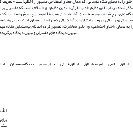
خلق را به معنای ملکه نفسانی – که همان معنای اصطلاحی مشهور از اخلاق است - تعریف ک
عانی ذکرشده در باب خلق عظیم « ادب القرآن»، «دین عظیم»، و « اسلام» است که مفسران بر
دیدگاه های طرح شده و توجه به سیاق آیات ابتدائی سوره قلم ضمن پذیرش معنای «ملکه 
ه نفسانی و روحانی در وجود ایشان دیدگاه کسانی که بر اساس سیاق آیات و برخی شواهد
ا به معنای «اخلاق اجتماعی» و«اخلاق معاشرت» تفسیر کرده اند تام نیست.این مقاله عهد
تبیین دیدگاه های مفسران و تبیین دیدگاه برگزیده است..
اخلاق اسلامی
تعریف اخلاق
اخلاق قرآنی
خلق عظیم
دیدگاه مفسران
اخل
اشت
برای 
مشتر