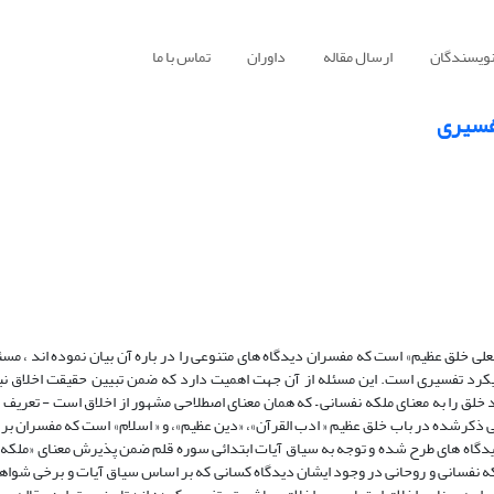
نویسندگان
ارسال مقاله
داوران
تماس با ما
تفسیری
لی خلق عظیم» است که مفسران دیدگاه های متنوعی را در باره آن بیان نموده اند ، مسئ
رویکرد تفسیری است. این مسئله از آن جهت اهمیت دارد که ضمن تبیین حقیقت اخلاق نب
 خلق را به معنای ملکه نفسانی – که همان معنای اصطلاحی مشهور از اخلاق است - تعریف 
معانی ذکرشده در باب خلق عظیم « ادب القرآن»، «دین عظیم»، و « اسلام» است که مفسران ب
 دیدگاه های طرح شده و توجه به سیاق آیات ابتدائی سوره قلم ضمن پذیرش معنای «ملکه
که نفسانی و روحانی در وجود ایشان دیدگاه کسانی که بر اساس سیاق آیات و برخی شواه