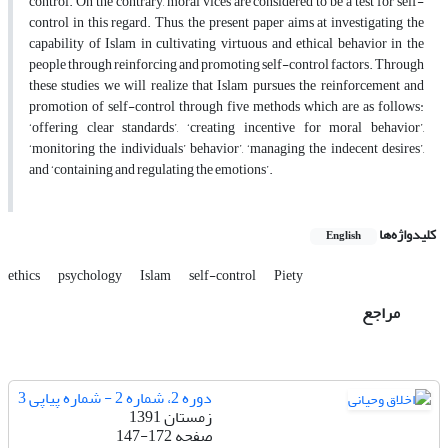
control. On the contrary, moral vices are considered to be a test for self-
control in this regard. Thus, the present paper aims at investigating the
capability of Islam in cultivating virtuous and ethical behavior in the
people through reinforcing and promoting self-control factors. Through
these studies we will realize that Islam pursues the reinforcement and
promotion of self-control through five methods which are as follows:
‘offering clear standards’, ‘creating incentive for moral behavior’,
‘monitoring the individuals’ behavior’, ‘managing the indecent desires’,
and ‘containing and regulating the emotions’.
کلیدواژه‌ها
English
ethics
psychology
Islam
self-control
Piety
مراجع
دوره 2، شماره 2 - شماره پیاپی 3
زمستان 1391
147-172
صفحه