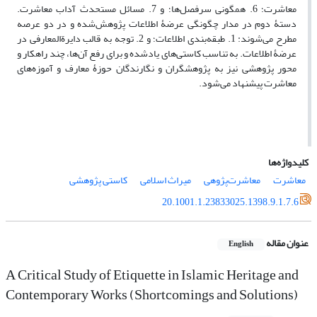
معاشرت؛ 6. همگونی سرفصل‌ها؛ و 7. مسائل مستحدث آداب معاشرت.
دستۀ دوم در مدار چگونگی عرضۀ اطلاعات پژوهش‌شده و در دو عرصه
مطرح می‌شوند: 1. طبقه‌بندی اطلاعات؛ و 2. توجه به قالب دایرةالمعارفی در
عرضۀ اطلاعات. به تناسب کاستی‌های یادشده و برای رفع آن‌ها، چند راهکار و
محور پژوهشی نیز به پژوهشگران و نگارندگان حوزۀ معارف و آموزه‌های
معاشرت پیشنهاد می‌شود.
کلیدواژه‌ها
معاشرت
معاشرت‌پژوهی
میراث اسلامی
کاستی پژوهشی
20.1001.1.23833025.1398.9.1.7.6
عنوان مقاله
English
A Critical Study of Etiquette in Islamic Heritage and
Contemporary Works (Shortcomings and Solutions)