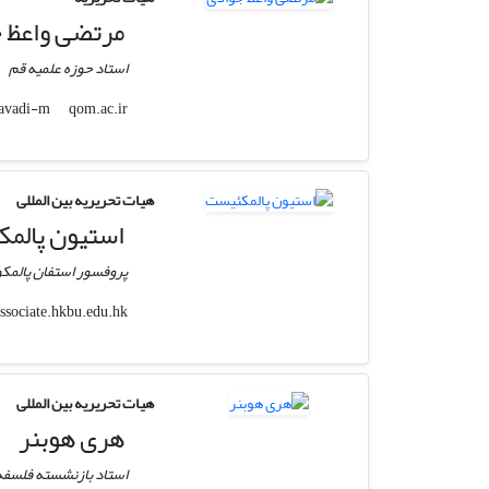
مرتضی واعظ 
استاد حوزه علمیه قم
qom.ac.ir
javadi-m
هیات تحریریه بین المللی
استیون پالم
پروفسور استفان پالمکو
associate.hkbu.edu.hk
stevepq
هیات تحریریه بین المللی
هری هوبنر
استاد بازنشسته فلسفه و