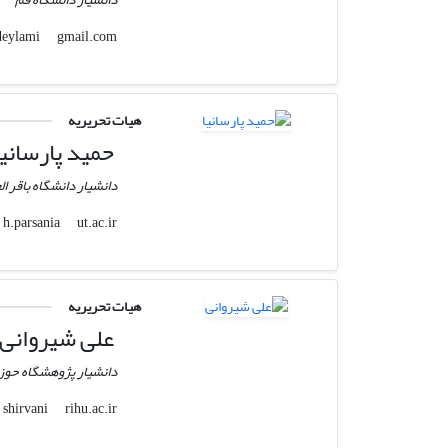
gmail.com
ahmad.deylami
هیات تحریریه
حمید پارسانیا
دانشیار دانشگاه باقر الع
ut.ac.ir
h.parsania
هیات تحریریه
علی شیروانی
دانشیار پژوهشگاه حوزه
rihu.ac.ir
shirvani