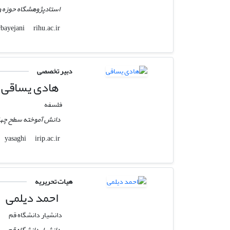
استادپژوهشگاه حوزه و
rihu.ac.ir
mazarbayejani
دبیر تخصصی
هادی یساقی
فلسفه
دانش آموخته سطح چهار
irip.ac.ir
yasaghi
هیات تحریریه
احمد دیلمی
دانشیار دانشگاه قم
دانشیار دانشگاه قم