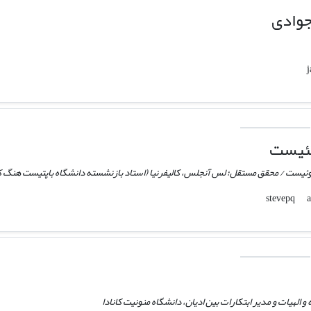
جوادی
کئیست
ئیست / محقق مستقل؛ لس آنجلس، کالیفرنیا (استاد بازنشسته دانشگاه باپتیست هنگ کنگ د
 الهیات و مدیر ابتکارات بین ادیان، دانشگاه منونیت کانادا