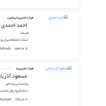
هیات تحریریه پیشین
احمد احمدی
فلسفه
استاد دانشگاه تهران و
samt.ac.ir
mehdizade
هیات تحریریه
مسعود آذربای
روانشناسی و اخلاق
استادگروه روان شناسی
rihu.ac.ir
mazarbayejani