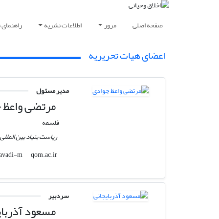
صفحه اصلی
مرور
اطلاعات نشریه
راهنمای 
اعضای هیات تحریریه
مدیر مسئول
مرتضی واعظ 
فلسفه
ریاست بنیاد بین المللی
qom.ac.ir
javadi-m
سردبیر
مسعود آذربای