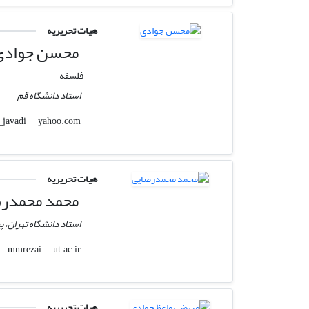
هیات تحریریه
محسن جوادی
فلسفه
استاد دانشگاه قم
yahoo.com
moh_javadi
هیات تحریریه
محمد محمدرض
استاد دانشگاه تهران، 
ut.ac.ir
mmrezai
هیات تحریریه