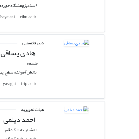
استادپژوهشگاه حوزه و
rihu.ac.ir
mazarbayejani
دبیر تخصصی
هادی یساقی
فلسفه
دانش آموخته سطح چهار
irip.ac.ir
yasaghi
هیات تحریریه
احمد دیلمی
دانشیار دانشگاه قم
دانشیار دانشگاه قم