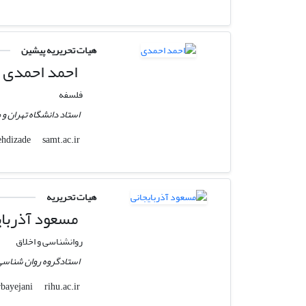
هیات تحریریه پیشین
احمد احمدی
فلسفه
استاد دانشگاه تهران و
samt.ac.ir
mehdizade
هیات تحریریه
مسعود آذربای
روانشناسی و اخلاق
استادگروه روان شناسی
rihu.ac.ir
mazarbayejani