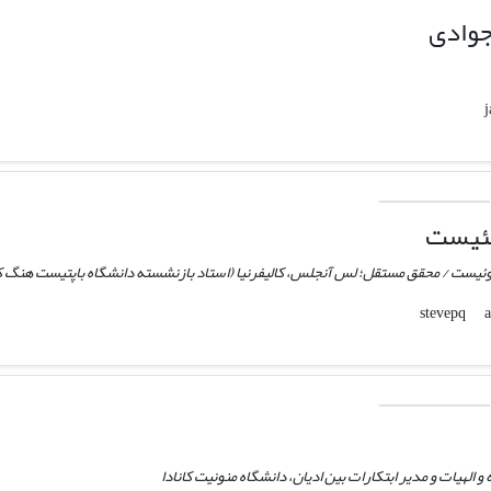
جوادی
کئیست
ئیست / محقق مستقل؛ لس آنجلس، کالیفرنیا (استاد بازنشسته دانشگاه باپتیست هنگ کنگ د
 الهیات و مدیر ابتکارات بین ادیان، دانشگاه منونیت کانادا