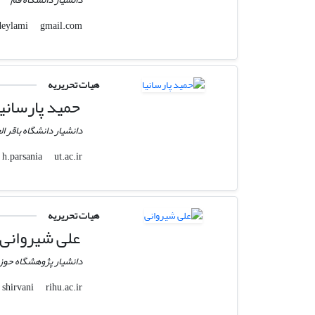
gmail.com
ahmad.deylami
هیات تحریریه
حمید پارسانیا
دانشیار دانشگاه باقر الع
ut.ac.ir
h.parsania
هیات تحریریه
علی شیروانی
دانشیار پژوهشگاه حوزه
rihu.ac.ir
shirvani