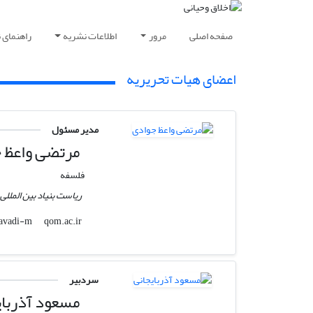
صفحه اصلی
مرور
اطلاعات نشریه
راهنمای 
اعضای هیات تحریریه
مدیر مسئول
مرتضی واعظ 
فلسفه
ریاست بنیاد بین المللی
qom.ac.ir
javadi-m
سردبیر
مسعود آذربای