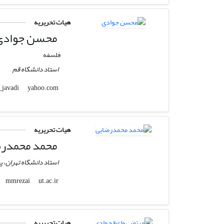
هیات تحریریه
محسن جوادی
فلسفه
استاد دانشگاه قم
yahoo.com
moh_javadi
هیات تحریریه
محمد محمدرض
استاد دانشگاه تهران، 
ut.ac.ir
mmrezai
هیات تحریریه