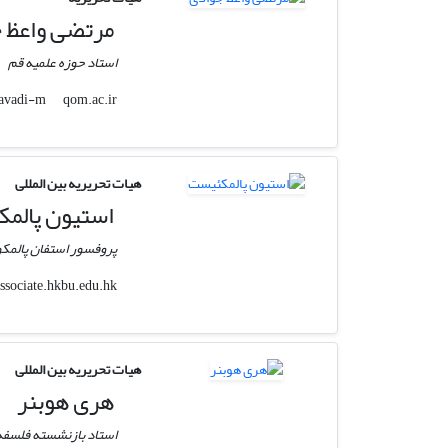
مرتضی واعظ 
استاد حوزه علمیه قم
qom.ac.ir
javadi-m
هیات تحریریه بین المللی
استیون پالم
پروفسور استفان پالمکو
associate.hkbu.edu.hk
stevepq
هیات تحریریه بین المللی
هری هوبنر
استاد بازنشسته فلسفه و