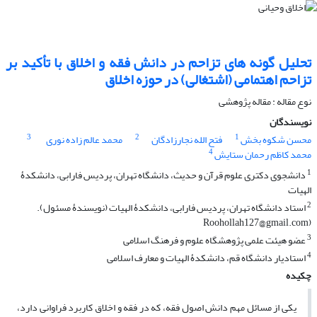
تحلیل گونه های تزاحم در دانش فقه و اخلاق با تأکید بر
تزاحم اهتمامی (اشتغالی) در حوزه اخلاق
نوع مقاله : مقاله پژوهشی
نویسندگان
3
2
1
محسن شکوه بخش
فتح الله نجارزادگان
محمد عالم زاده نوری
4
محمد کاظم رحمان ستایش
1
دانشجوی دکتری علوم قرآن و حدیث، دانشگاه تهران، پردیس فارابی، دانشکدۀ
الهیات
2
استاد دانشگاه تهران، پردیس فارابی، دانشکدۀ الهیات (نویسندۀ مسئول).
(Roohollah127@gmail.com
3
عضو هیئت علمی پژوهشگاه علوم و فرهنگ اسلامی
4
استادیار دانشگاه قم، دانشکدۀ الهیات و معارف اسلامی
چکیده
یکی از مسائل مهم دانش اصول فقه، که در فقه و اخلاق کاربرد فراوانی دارد،