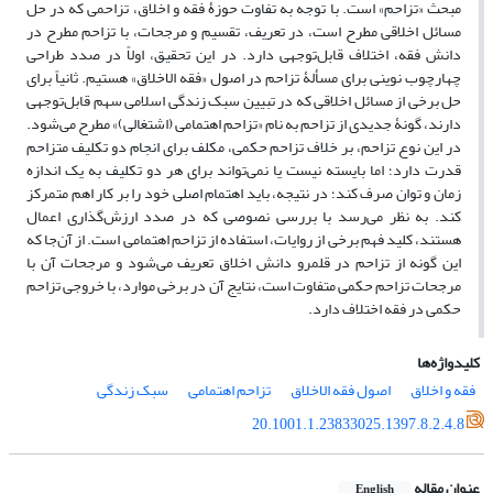
مبحث «تزاحم» است. با توجه به تفاوت حوزۀ فقه و اخلاق، تزاحمی که در حل
مسائل اخلاقی مطرح است، در تعریف، تقسیم و مرجحات، با تزاحم مطرح در
دانش فقه، اختلاف قابل‌توجهی دارد. در این تحقیق، اولاً در صدد طراحی
چهارچوب نوینی برای مسألۀ تزاحم در اصول «فقه الاخلاق» هستیم. ثانیاً برای
حل برخی از مسائل اخلاقی که در تبیین سبک زندگی اسلامی سهم قابل‌توجهی
دارند، گونۀ جدیدی از تزاحم به نام «تزاحم اهتمامی (اشتغالی)» مطرح می‌شود.
در این نوع تزاحم، بر خلاف تزاحم حکمی، مکلف برای انجام دو تکلیف متزاحم
قدرت دارد؛ اما بایسته نیست یا نمی‌تواند برای هر دو تکلیف به یک اندازه
زمان و توان صرف کند؛ در نتیجه، باید اهتمام اصلی خود را بر کار اهم متمرکز
کند. به نظر می‌رسد با بررسی نصوصی که در صدد ارزش‌گذاری اعمال
هستند، کلید فهم برخی از روایات، استفاده از تزاحم اهتمامی است. از آن‌جا که
این گونه از تزاحم در قلمرو دانش اخلاق تعریف می‌شود و مرجحات آن با
مرجحات تزاحم حکمی متفاوت است، نتایج آن در برخی موارد، با خروجی تزاحم
حکمی در فقه اختلاف دارد.
کلیدواژه‌ها
فقه و اخلاق
اصول فقه الاخلاق
تزاحم اهتمامی
سبک زندگی
20.1001.1.23833025.1397.8.2.4.8
عنوان مقاله
English