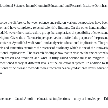
ucational Sciences, Imam Khomeini Educational and Research Institute, Qom, Iran
solve the difference between science and religion, various perspectives have been 
ion and have completely rejected scientific findings. On the other hand, anothe
d. However, there is also a third group that emphasizes the possibility of coexisten
eligion. Given the difference in perspectives in this field, the purpose of the presen
ective of Ayatollah Javadi Amoli and analyze its educational implications. The pre
sis and semantics, examines the essence of his theory, which is one of the innovative
tional implications. The research findings show that in his view, the ancient confli
en reason and tradition, and what is truly called science must be religious. Th
mentioned theory at different levels of the educational system. In addition to t
tional principles and methods, these effects can be analyzed at three levels: educat
m.
s science
,Javadi Amoli
educational implications
unity of knowledge
Ed