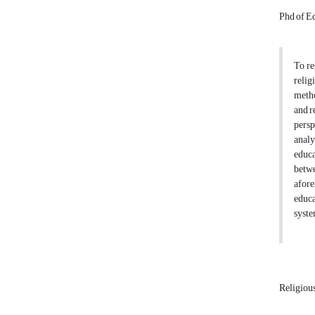
Phd of Ed
To re
relig
metho
and r
persp
analy
educa
betwe
afore
educa
syste
Religiou