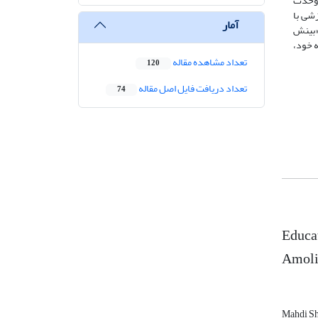
 وحدت
زشی با
آمار
«بینش
 خود،
تعداد مشاهده مقاله
120
تعداد دریافت فایل اصل مقاله
74
Educat
Amol
Mahdi Sh