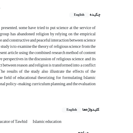
.
چکیده
English
presented; some have tried to put science at the service of
r group has abandoned religion by relying on the empirical
ce and constructive and peaceful interaction between science
t study is to examine the theory of religious science from the
sent article, using the combined research method of content
 perspectives in the discussion of religious science, and its
ct between reason and religion is transformed into a conflict
e results of the study also illustrate the effects of the
he field of educational theorizing for formulating Islamic
ional policy-making, curriculum planning, and the evaluation
کلیدواژه‌ها
English
ucator of Tawhid
Islamic education
مراجع