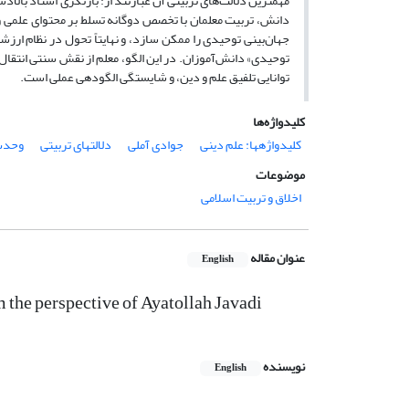
مهمترین دلالت
های تربیتی آن عبارتند از: بازنگری اسناد بالا
دانش، تربیت معلمان با تخصص دوگانه تسلط بر محتوای علمی و 
جهان
بینی توحیدی را ممکن سازد، و نهایتاً تحول در نظام ارزش
توحیدی» دانش
آموزان. در این الگو، معلم از نقش سنتی انتقال
توانایی تلفیق علم و دین، و شایستگی الگودهی عملی است.
کلیدواژه‌ها
کلیدواژه‎ها: علم دینی
جوادی آملی
دلالت‎های تربیتی
وحدت
موضوعات
اخلاق و تربیت اسلامی
عنوان مقاله
English
m the perspective of Ayatollah Javadi
نویسنده
English