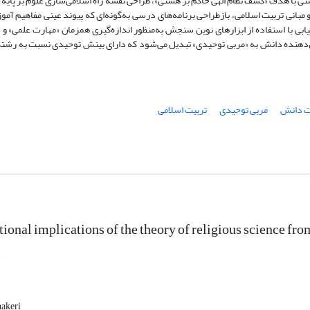
دستی با هدف «کشف نظام الهی حاکم بر هستی»، طراحی نقشه راه اسلامی
سازی علوم بر پایه
مبانی تربیت اسلامی، بازطراحی برنامه
های درسی به
گونه
ای که پیوند عینی مفاهیم آمو
یابی با استفاده از ابزارهای نوین سنجش به
منظور اندازه
گیری همزمان «مهارت علمی» و 
دهنده دانش به «مربی توحیدی» تبدیل می
شود که دارای بینش توحیدی نسبت به رشته
 دانش
مربی توحیدی
تربیت اسلامی
ional implications of the theory of religious science fro
i
akeri