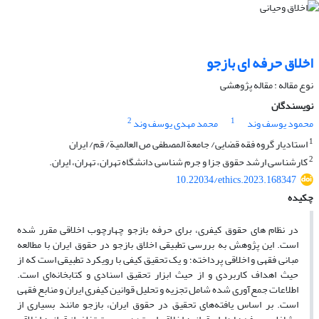
اخلاق حرفه ای بازجو
نوع مقاله : مقاله پژوهشی
نویسندگان
2
1
محمود یوسف وند
محمد مهدی یوسف وند
1
استادیار گروه فقه قضایی/ جامعة المصطفی ص العالمیة/ قم/ ایران
2
کارشناسی ارشد حقوق جزا و جرم شناسی دانشگاه تهران، تهران، ایران.
10.22034/ethics.2023.168347
چکیده
در نظام های حقوق کیفری، برای حرفه بازجو چهارچوب اخلاقی مقرر شده
است. این پژوهش به بررسی تطبیقی اخلاق بازجو در حقوق ایران با مطالعه
مبانی فقهی و اخلاقی پرداخته؛ و یک تحقیق کیفی با رویکرد تطبیقی است که از
حیث اهداف کاربردی و از حیث ابزار تحقیق اسنادی و کتابخانه‌ای است.
اطلاعات جمع‌آوری‌ شده شامل تجزیه و تحلیل قوانین کیفری ایران و منابع فقهی
است. بر اساس یافته‌های تحقیق در حقوق ایران، بازجو مانند بسیاری از