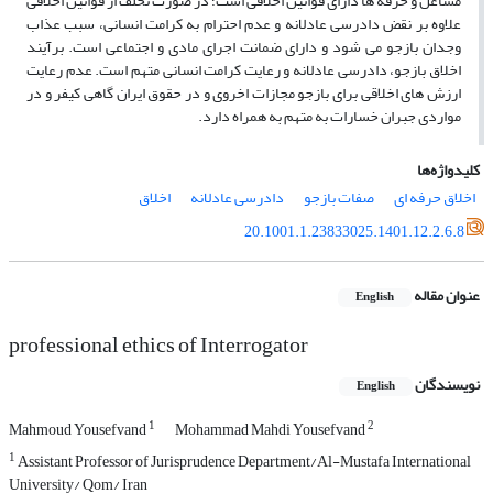
مشاغل و حرفه ها دارای قوانین اخلاقی است؛ در صورت تخلف از قوانین اخلاقی
علاوه بر نقض دادرسی عادلانه و عدم احترام به کرامت انسانی، سبب عذاب
وجدان بازجو می شود و دارای ضمانت اجرای مادی و اجتماعی است. برآیند
اخلاق بازجو، دادرسی عادلانه و رعایت کرامت انسانی متهم است. عدم رعایت
ارزش های اخلاقی برای بازجو مجازات اخروی و در حقوق ایران گاهی کیفر و در
مواردی جبران خسارات به متهم به همراه دارد.
کلیدواژه‌ها
اخلاق حرفه ای
صفات بازجو
دادرسی عادلانه
اخلاق
20.1001.1.23833025.1401.12.2.6.8
عنوان مقاله
English
professional ethics of Interrogator
نویسندگان
English
1
2
Mahmoud Yousefvand
Mohammad Mahdi Yousefvand
1
Assistant Professor of Jurisprudence Department/Al-Mustafa International
University/ Qom/ Iran