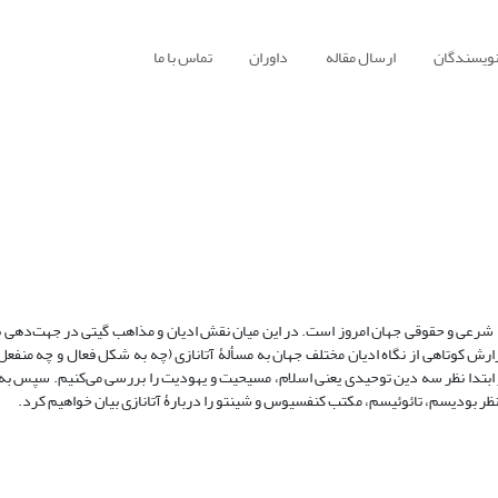
نویسندگان
ارسال مقاله
داوران
تماس با ما
ی، شرعی و حقوقی جهان امروز است. در این میان نقش ادیان و مذاهب گیتی در جهت‌دهی ب
ش کوتاهی از نگاه ادیان مختلف جهان به مسألۀ آتانازی (چه به شکل فعال و چه منفعل)
ر ابتدا نظر سه دین توحیدی یعنی اسلام، مسیحیت و یهودیت را بررسی می‌کنیم. سپس ب
 نظر بودیسم، تائوئیسم، مکتب کنفسیوس و شینتو را دربارۀ آتانازی بیان خواهیم کرد.