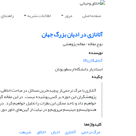
صفحه اصلی
مرور
اطلاعات نشریه
راهنمای 
آتانازی در ادیان بزرگ جهان
نوع مقاله : مقاله پژوهشی
نویسنده
آنجلیکا زیاکا
استادیار دانشگاه ارسطو یونان
چکیده
آتانازی یا مرگ ترحمی از پیچیده‌ترین مسائل در مباحث اخلاق
پژوهشگران این حوزه بر کسی پوشیده نیست. در این مقاله گزار
خواهیم داد و تاحد ممکن این نظرات را تحلیل خواهیم کرد. د
هندوئیسم و جینیسم می‌رویم و در نهایت از آیین‌های خاور دور
کلیدواژه‌ها
مرگ ترحمی
آتانازی
ادیان
اخلاق
شریعت