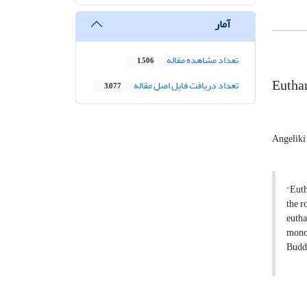
آمار
تعداد مشاهده مقاله
1,506
Euthan
تعداد دریافت فایل اصل مقاله
3,077
Angeliki
“Euth
the r
eutha
monot
Buddh