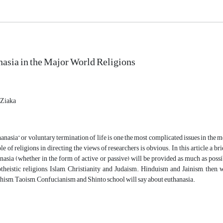
asia in the Major World Religions
 Ziaka
anasia” or voluntary termination of life is one the most complicated issues in the m
ole of religions in directing the views of researchers is obvious. In this article, a br
nasia (whether in the form of active or passive) will be provided as much as possib
heistic religions, Islam, Christianity and Judaism. Hinduism and Jainism, then, w
ism, Taoism, Confucianism and Shinto school will say about euthanasia.