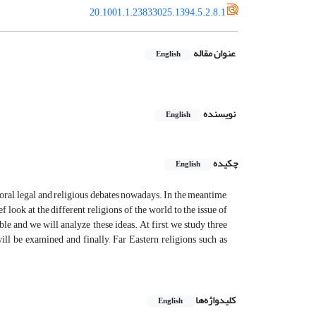
20.1001.1.23833025.1394.5.2.8.1
عنوان مقاله
English
نویسنده
English
چکیده
English
oral, legal and religious debates nowadays. In the meantime,
ief look at the different religions of the world to the issue of
le and we will analyze these ideas. At first, we study three
ill be examined and finally, Far Eastern religions such as
کلیدواژه‌ها
English