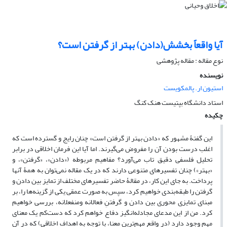
آیا واقعاً بخشش(دادن) بهتر از گرفتن است؟
نوع مقاله : مقاله پژوهشی
نویسنده
استیون ار. پالمکویست
استاد دانشگاه بپتیست هنک کنگ
چکیده
این گفتۀ مشهور که «دادن بهتر از گرفتن است» چنان رایج و گسترده است که
اغلب درست بودن آن را مفروض می‌گیرند. اما آیا این فرمان اخلاقی در برابر
تحلیل فلسفی دقیق تاب می‌آورد؟ مفاهیم مربوطه («دادن»، «گرفتن»، و
«بهتر») چنان تفسیرهای متنوعی دارند که در یک مقاله نمی‌توان به همۀ آنها
پرداخت. به جای این کار، در مقالۀ حاضر تفسیرهای مختلف از تمایز بین دادن و
گرفتن را طبقه‌بندی خواهیم کرد، سپس به صورت عمقی یکی از گزینه‌ها را، بر
مبنای تمایزی محوری بین دادن و گرفتنِ فعالانه ومنفعلانه، بررسی خواهیم
کرد. من از این مدعای مجادله‌انگیز دفاع خواهم کرد که دست‌کم یک معنای
مهم وجود دارد (در واقع مهم‌ترین معنا، با توجه به اهداف اخلاقی) که در آن