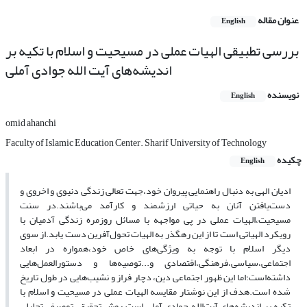
عنوان مقاله
English
بررسی تطبیقی الهیات عملی در مسیحیت و اسلام با تکیه بر
اندیشه‌های آیت الله جوادی آملی
نویسنده
English
omid ahanchi
Faculty of Islamic Education Center. Sharif University of Technology
چکیده
English
ادیان الهی به دنبال راهنمایی پیروان خود،جهت تعالی زندگی دنیوی و اخروی و
دست‌یافتن آنان به حیاتی ارزشمند و کارآمد می‌باشند.در سنت
مسیحیت،الهیات عملی در پی مواجهه با مسائل روزمره زندگی آدمیان با
رویکرد الهیاتی است تا از این رهگذر به الهیات تحول‌آفرین دست یابد.از سوی
دیگر اسلام با توجه به ویژگی‌های خاص خود،همواره در ابعاد
اجتماعی،سیاسی،فرهنگی،اقتصادی و...توصیه‌ها و دستورالعمل‌هایی
داشته‌است؛اما این ظهور اجتماعی دین، دچار فراز و نشیب‌هایی در طول تاریخ
شده است.هدف از این نوشتار مقایسه الهیات عملی در مسیحیت و اسلام با
تکیه بر اندیشه‌های آیت‌الله جوادی آملی است.روش تحقیق، توصیفی–تحلیلی