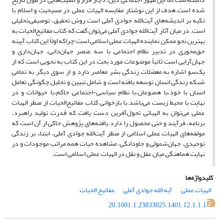
شده است.هدف از این نوشتار مقایسه الهیات عملی در مسیحیت و اسلام با
تکیه بر اندیشه‌های آیت‌الله جوادی آملی است.روش تحقیق، توصیفی–تحلیلی
است. در میان آثار آیت‌الله جوادی آملی می‌توان گفت که کتاب مفاتیح‌الحیات به
بهترین نحو ممکن نماینده الهیات عملی اسلامی است؛چراکه اولاً این کتاب آیینه
حق‌محوری در تدبیر نظام اجتماعی با سه عنصر جهان‌دانی، جهان‌داری و
جهان‌آرایی است؛ثانیاً موضوعات مورد بحث در این کتاب به نحویی است که از
یک‌سو اشاره به معضلات زندگی بشر معاصر دارد و از سوی دیگر به تمامی
شبکه زندگی انسان توسعه یافته است و شامل تبیین و تحلیل چگونگی تعامل
انسان با خود،با همنوعان،با نظام سیاسی-اجتماعی حاکم،با حیوانات و در
نهایت با محیط زیست می‌باشد.با بازخوانی کتاب مفاتیح‌الحیات از منظر الهیات
عملی می‌توان به الهیاتی تحول‌آفرین دست یافت که قدرت تولید راهبرد،
برنامه، فرآیند و حتی محصول را دارد.یافته‌های پژوهش حاکی از آن است که
مولفه‌های الهیات عملی اسلامی از منظر آیت‌الله جوادی آملی، ابتناء بر زندگی
توحیدی، جهان‌شمولی و جاودانگی، مشاهده حیات همه مراتب موجودات و در
نهایت هماهنگی میان عقل و نقل در الهیات عملی اسلامی است.
کلیدواژه‌ها
الهیات عملی
آیه الله جوادی آملی
مفاتیح الحیات
20.1001.1.23833025.1401.12.1.1.1