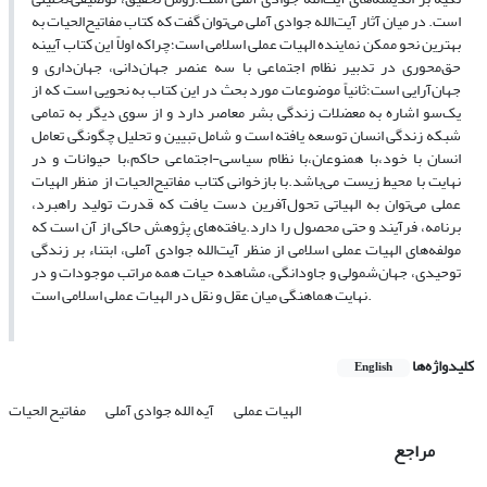
است. در میان آثار آیت‌الله جوادی آملی می‌توان گفت که کتاب مفاتیح‌الحیات به
بهترین نحو ممکن نماینده الهیات عملی اسلامی است؛چراکه اولاً این کتاب آیینه
حق‌محوری در تدبیر نظام اجتماعی با سه عنصر جهان‌دانی، جهان‌داری و
جهان‌آرایی است؛ثانیاً موضوعات مورد بحث در این کتاب به نحویی است که از
یک‌سو اشاره به معضلات زندگی بشر معاصر دارد و از سوی دیگر به تمامی
شبکه زندگی انسان توسعه یافته است و شامل تبیین و تحلیل چگونگی تعامل
انسان با خود،با همنوعان،با نظام سیاسی-اجتماعی حاکم،با حیوانات و در
نهایت با محیط زیست می‌باشد.با بازخوانی کتاب مفاتیح‌الحیات از منظر الهیات
عملی می‌توان به الهیاتی تحول‌آفرین دست یافت که قدرت تولید راهبرد،
برنامه، فرآیند و حتی محصول را دارد.یافته‌های پژوهش حاکی از آن است که
مولفه‌های الهیات عملی اسلامی از منظر آیت‌الله جوادی آملی، ابتناء بر زندگی
توحیدی، جهان‌شمولی و جاودانگی، مشاهده حیات همه مراتب موجودات و در
نهایت هماهنگی میان عقل و نقل در الهیات عملی اسلامی است.
کلیدواژه‌ها
English
الهیات عملی
آیه الله جوادی آملی
مفاتیح الحیات
مراجع