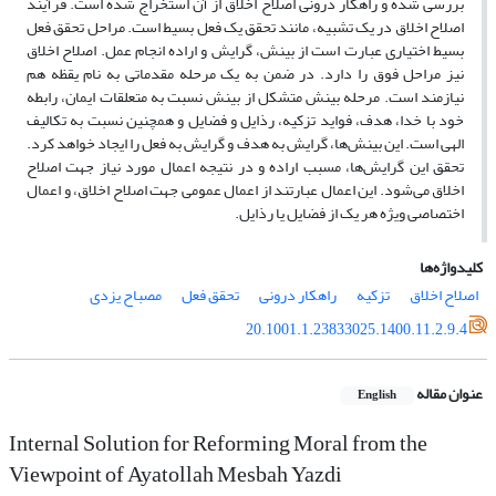
بررسی شده و راهکار درونی اصلاح اخلاق از آن استخراج شده است. فرآیند
اصلاح اخلاق در یک تشبیه، مانند تحقق یک فعل بسیط است. مراحل تحقق فعل
بسیط اختیاری عبارت است از بینش، گرایش و اراده انجام عمل. اصلاح اخلاق
نیز مراحل فوق را دارد. در ضمن به یک مرحله مقدماتی به نام یقظه هم
نیازمند است. مرحله بینش متشکل از بینش نسبت به متعلقات ایمان، رابطه
خود با خدا، هدف، فواید تزکیه، رذایل و فضایل و همچنین نسبت به تکالیف
الهی است. این بینش‌ها، گرایش به هدف و گرایش به فعل را ایجاد خواهد کرد.
تحقق این گرایش‌ها، مسبب اراده و در نتیجه اعمال مورد نیاز جهت اصلاح
اخلاق می‌شود. این اعمال عبارتند از اعمال عمومی جهت اصلاح اخلاق، و اعمال
اختصاصی ویژه هر یک از فضایل یا رذایل.
کلیدواژه‌ها
اصلاح اخلاق
تزکیه
راهکار درونی
تحقق فعل
مصباح یزدی
20.1001.1.23833025.1400.11.2.9.4
عنوان مقاله
English
Internal Solution for Reforming Moral from the
Viewpoint of Ayatollah Mesbah Yazdi