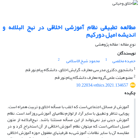
مطالعه تطبیقی نظام آموزشی اخلاقی در نهج البلاغه و
اندیشه امیل دورکیم
نوع مقاله : مقاله پژوهشی
نویسندگان
2
1
حمیده مخلصی
محمود شیخ الاسلامی
1
دانشجوی دکتری مدرسی معارف، گرایش اخلاق، دانشگاه پیام نور قم
2
عضو هیئت علمی گروه معارف دانشگاه پیام نور قم
10.22034/ethics.2021.134657
چکیده
آموزش از مسائل اجتماعی است که اغلب با مسأله اخلاق و تربیت همراه است.
پویایی، تناظر و تطبیق با سایر آراء از لوازم نظام‎های آموزشی روزآمد است. نظام
آموزش دینی نیز نمی‌تواند از این مسأله مستثنا باشد. نهج‌البلاغه از متون
اصیل اسلامی است که می‎توان نظام آموزش اخلاقی از آن استخراج کرد و در
مقایسه آن با سایر نظامات آموزشی به ظرفیت‎های مغفول حوزه آموزش اخلاقی