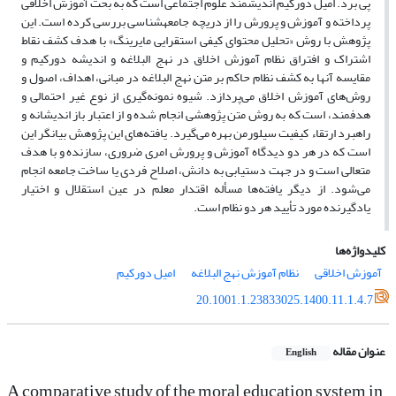
پی برد. امیل دورکیم اندیشمند علوم اجتماعی است که به بحث آموزش اخلاقی
پرداخته و آموزش و پرورش را از دریچه جامعه‎شناسی بررسی کرده است. این
پژوهش با روش «تحلیل محتوای کیفی استقرایی مایرینگ» با هدف کشف نقاط
اشتراک و افتراق نظام آموزش اخلاق در نهج البلاغه و اندیشه دورکیم و
مقایسه آنها به کشف نظام حاکم بر متن نهج البلاغه در مبانی، اهداف، اصول و
روش‌های آموزش اخلاق می‌پردازد. شیوه نمونه‌گیری از نوع غیر احتمالی و
هدفمند، است که به روش متن پژوهشی انجام شده و از اعتبار باز اندیشانه و
راهبرد ارتقاء کیفیت سیلورمن بهره می‌گیرد. یافته‌های این پژوهش بیانگر این
است که در هر دو دیدگاه‌ آموزش و پرورش امری ضروری، سازنده و با هدف
متعالی است و در جهت دستیابی به دانش، اصلاح فردی یا ساخت جامعه انجام
می‌شود. از دیگر یافته‌ها مسأله اقتدار معلم در عین استقلال و اختیار
یادگیرنده مورد تأیید هر دو نظام است.
کلیدواژه‌ها
آموزش اخلاقی
نظام آموزش نهج البلاغه
امیل دورکیم
20.1001.1.23833025.1400.11.1.4.7
عنوان مقاله
English
A comparative study of the moral education system in