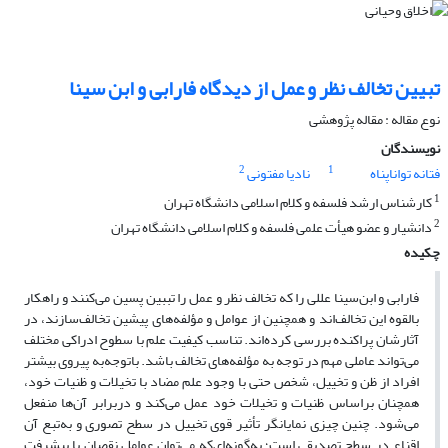
تبیین تخالف نظر و عمل از دیدگاه فارابی و ابن سینا
نوع مقاله : مقاله پژوهشی
نویسندگان
2
1
فتانه تواناپناه
نادیا مفتونی
1
کارشناس ارشد فلسفه و کلام اسلامی دانشگاه تهران
2
دانشیار و عضو هیأت علمی فلسفه و کلام اسلامی دانشگاه تهران
چکیده
فارابی و ابن‌سینا عللی را که تخالف نظر و عمل را تببین پسین می‌کنند و راهکار
بالقوه این تخالف‌اند و همچنین از عوامل و مؤلفه‌های پیشین تخالف‌سازند، در
آثارشان پراکنده بررسی کرده‌اند. تناسب کیفیت علم با سطوح ادراکی مختلف
می‌تواند عاملی مهم در توجه به مؤلفه‌های تخالف باشد. باتوجه‌به پیروی بیشتر
افراد از ظن و تخییل، شخص حتی با وجود علم مضاد با تخیلات و ظنیات خود،
همچنان براساس ظنیات و تخیلات خود عمل می‌کند و دربرابر آن‌ها منفعل
می‌شود. چنین چیزی نمایانگر تأثیر قوی تخییل در سطح تصوری و به‌تبع آن
اقناع در سطح تصدیقی است؛ به‌گونه‌ای‌که می‌توان عوامل نقصان یا پیشرفت