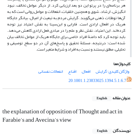
هر برنامه‌ای را در پرتو این دو بعد ارزیابی کرد. از دیگر عوامل تخالف، نبود
انگیزش، ارشاد، شوق و همچنین خلقیات، انفعالات و عوامل روانی است که به
آن‌ها توطئات ذهنی می‌گویند. گرایش مردم به تبعیت از امیال، بیانگر جایگاه
هریک در افعال ارادی است. فارابی و ابن‌سینا به نقش اعتیاد نیز توجه
کرده‌اند. این اعتیاد، نقش نظر و علم را در مبادی فعل ارادی کاهش می‌دهد.
باید توجه کرد که دامنۀ افراد خاصی برای جایگاه هریک از عوامل تخالف بیان
شده است؛ درنتیجه، مسئلۀ تحقیق و پاسخ‌های آن در دو سطح توصیفی و
تحلیلی، مطلق نیستند و نسبت به افراد و شرایط متغیر است.
کلیدواژه‌ها
واژگان کلیدی: گرایش
افعال
اقناع
انفعالات نفسانی
20.1001.1.23833025.1394.5.1.6.7
عنوان مقاله
English
the explanation of opposition of Thought and act in
Farabie's and Avecina's view
نویسندگان
English