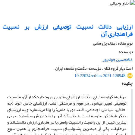
ارزیابی دلالت نسبیت توصیفی ارزش بر نسبیت
فراهنجاری آن
نوع مقاله : مقاله پژوهشی
نویسنده
غلامحسین جوادپور
استادیار گروه کلام ، مؤسسه حکمت و فلسفه ایران
10.22034/ethics.2021.126948
چکیده
در فرهنگ­ها و سنت­های مختلف، ارزش­های متنوعی وجود دارد که از آن به نسبیت
توصیفی تعبیر می­شود. هر قوم و فرهنگی اغلب، ارزش­های خاص خود (چه
اخلاقی، سیاسی، اجتماعی، اقتصادی یا علمی) را والا می‌شمارد و به ارزش­های
دیگر فرهنگ­ها بی­توجه است یا حتی گاه آنها را ضد ارزش می­شمارد. برخی
بهترین تبیین از این واقعیت را نسبیت واقعی یا فراهنجاری ارزش دانسته­اند و
درحقیقت یکی از مهمترین پشتوانه­های نسبیت فراهنجاری را همین تنوع
فرهنگی می­دانند. هر دو مدعای: «تحقق تنوع فرهنگی ارزش» و «دلالت آن بر