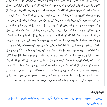
تنوع واقعی و ثبوتی ارزش و نفی حقیقت مطلق، ثابت و فراگیر ارزشی» محل
مناقشه است. فروکاهش اختلافات اقوام به آداب و رسوم، تلقی نادرست از
روابط و ساختار پیچیده فرهنگ­ها، قابل حل­وفصل بودن اختلافات، احتمال خطا
در ترجمه فرهنگی ارزش­ها، چندفرهنگی بودنِ افراد و مشکل تعلق هر فرد به
چند فرهنگ در عین تعارض ارزش‌ها و نیز غلبه ارزش­های قشر حاکم بر
فرودستان، ازجمله چالش­های اصل پذیرش تنوع فرهنگی است که حاصل تأمل
در آنها، به رسمیت نشناختن اختلافات رایج ارزشی نزد اقوام مختلف است؛
چراکه هم به‌لحاظ شهودی، اختلافات قومی و فرهنگی بسیاری در بین انسان‌ها
یافت می‌شود و هم این اختلافات با فرض یکسان بودن همه متغیرات، ازجمله
اختلافات زبانی و عدم حل‌وفصل آنهاست و بیان فروض یادشده، تأثیری در حل
مقدمه اول و رفع اختلافات توصیفی ندارد. گام دوم این استدلال و ابتنای
نسبیت فراهنجاری بر نسبیت توصیفی نیز مدعایی بدون دلیل کافی و تنها قوت
بخشیدن به یکی از احتمالات در مسأله است که این خود یک مغالطه شمرده
می‌شود. به عبارت دیگر، پل‌زدن از مقام اثبات به مقام ثبوت، امری نادرست و
استدلال از معلول به علت، دلیلی ضعیف بر مدعا شمرده می‌شود. بنابراین
نسبیت توصیفی، دلیل تام و قانع­کننده­ای برای نسبیت فراهنجاری نیست.
کلیدواژه‌ها
ارزش
نسبیت توصیفی
نسبیت فرهنگی
نسبیت فراهنجاری
اطلاق و
عینیت ارزش