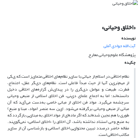
«اخلاق وحیانى»
نویسنده
آیت الله جوادی آملی
پژوهشگاه علوم وحیانی معارج
چکیده
نظام اخلاقى در اسلام از جهاتى با ساىر نظام‌هاى اخلاقى متماىز است که ىکى
از مهم‌ترىن آنها از حىث مبدأ فاعلى است. نظام‌هاى دىگر عقل، اجتماع،
فطرت، طبىعت و عوامل دىگرى را در پىداىش گزاره‌هاى اخلاقى دخىل
دانسته‌اند؛ اما به اجماع علماى دىنى، فن اخلاق اسلامى از منبعى وحىانى
سرچشمه مى‌گىرد. مواد فن اخلاق از مبانى خاصى به‌دست مى‌آىد که آن
مبانى از منبعى وحىانى برگرفته مى‌شود. اىن سه عنصر (مواد، مبنا و منبع)
طورى با هم عجىن شده‌اند که اگر ماده‌اى از مواد اخلاق به مبناىى بازگردد که
به منبع وحى استناد نداشته باشد، آن اخلاق را «اخلاق اسلامى» نمى‌گوىند.
مقاله حاضر درصدد تبىىن محتواىى اخلاق اسلامى و بازشناسى آن از ساىر
مکاتب اخلاقى است.