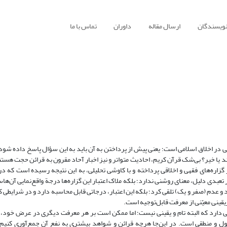
نویسندگان
ارسال مقاله
داوران
تماس با ما
قلی در اخلاق اسلامی است؛ یعنی پیش از پرداختن به آن باید به این سؤال پاسخ داده شود 
رند یا خیر؟ بی‌شک قرآن کریم، احادیث متواتر و نیز اخبار آحاد مقرون به قرائن حجت هستن
زاره‌های فقهی و اخلاقی پرداخته و با کاوشی تحلیلی، به این نتیجه رسیده است که د
 تعبدی دلیل، معنای روشنی ندارد؛ بلکه ملاک اعتبار این گزاره‌ها درجة واقع‌نمایی آن‌ها
جود و عدم (صفر و یک) تلقی کرد؛ بلکه این اعتبار، درجاتی قابل محاسبه دارد و در شرایطی ک
قینی معیّنی از معرفت قابل‌توجیه است.
مایی دارد که البته تام و یقینی نیست؛ اما ممکن است بر هر معرفت دیگری در عرض خود،
ل و منطقی است. در این‌جا هرچه قرائن و شواهد بیشتری به نفع آن جمع‌آوری کنیم، 