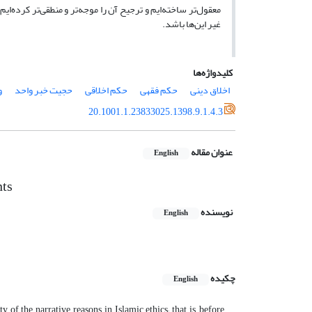
معقول‌تر ساخته‌ایم و ترجیح آن را موجه‌تر و منطقی‌تر کرده‌ای
غیر این‌ها باشد.
کلیدواژه‌ها
اخلاق دینی
حکم فقهی
حکم اخلاقی
حجیت خبر واحد
و
20.1001.1.23833025.1398.9.1.4.3
عنوان مقاله
English
nts
نویسنده
English
چکیده
English
 of the narrative reasons in Islamic ethics; that is, before