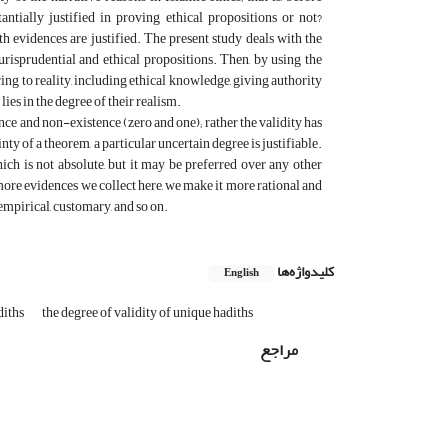
antially justified in proving ethical propositions or not?
h evidences are justified. The present study deals with the
risprudential and ethical propositions. Then, by using the
ring to reality, including ethical knowledge, giving authority
lies in the degree of their realism.
nce and non-existence (zero and one); rather the validity has
inty of a theorem, a particular uncertain degree is justifiable.
ich is not absolute, but it may be preferred over any other
 more evidences we collect here, we make it more rational and
 empirical, customary, and so on.
کلیدواژه‌ها
English
diths
the degree of validity of unique hadiths
مراجع