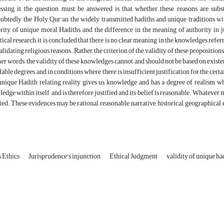
ssing it, the question must be answered is that whether these reasons are subst
btedly, the Holy Qur'an, the widely transmitted hadiths and unique traditions wit
rity of unique moral Hadiths and the difference in the meaning of authority in ju
tical research, it is concluded that there is no clear meaning in the knowledges refer
alidating religious reasons. Rather, the criterion of the validity of these propositions 
her words, the validity of these knowledges cannot and should not be based on existe
lable degrees, and in conditions where there is insufficient justification for the certa
nique Hadith relating reality gives us knowledge, and has a degree of realism, wh
edge within itself, and is therefore justified and its belief is reasonable. Whatever
fied. These evidences may be rational, reasonable, narrative, historical, geographical,
s Ethics
Jurisprudence's injunction
Ethical Judgment
validity of unique ha