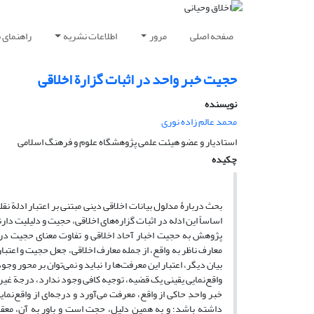
صفحه اصلی
مرور
اطلاعات نشریه
راهنمای 
حجیت خبر واحد در اثبات گزارة اخلاقی
نویسنده
محمد عالم زاده نوری
استادیار و عضو هیئت علمی پژوهشگاه علوم و فرهنگ اسلامی
چکیده
بحث دربارۀ مدلول بیانات اخلاقی دینی مبتنی بر اعتبار ادلة ن
اساساً این ادله در اثبات گزاره‌های اخلاقی، حجیت و دلیلیت دا
پژوهش به حجیت اخبار آحاد اخلاقی و تفاوت معنای حجیت در گ
معارف ناظر به واقع، از جمله معارف اخلاقی، جعل حجیت و اعتبار
بیان دیگر، اعتبار این معرفت‌ها را نباید و نمی‌توان بر محور و
واقع‌نمایی یقینی یک قضیه، توجیه کافی وجود ندارد، درجة غیری
خبر واحدِ حاکی از واقع، معرفت می‌آورد و درجه‌ای از واقع‌ن
داشته باشد؛ و به همین دلیل، حجت است و باور به آن، معقو