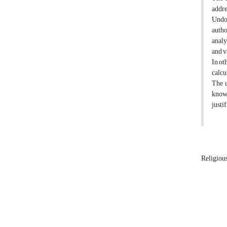
addre
Undou
autho
analy
and v
In ot
calcu
The u
knowl
justi
Religiou