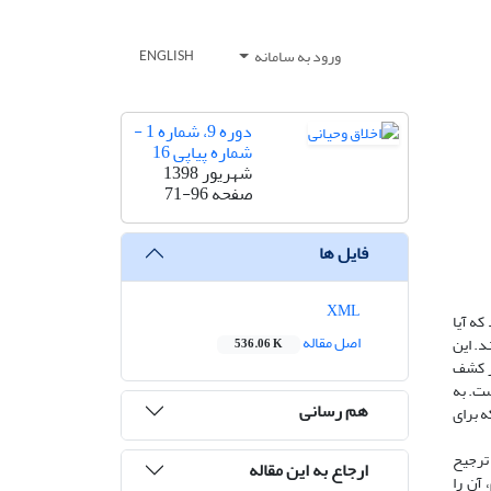
ورود به سامانه
ENGLISH
دوره 9، شماره 1 -
شماره پیاپی 16
شهریور 1398
صفحه
71-96
فایل ها
XML
که آیا
اصل مقاله
د. این
536.06 K
ر کشف
ست. به
هم رسانی
ه برای
 ترجیح
ارجاع به این مقاله
آن را