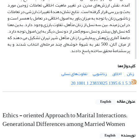
آمده، نقش ارزش‌های مدرن در تغییر ماهیت اخلاقی تعاملات زوجین مورد
بحث و بررسی قرار گرفته است. نتایج نشان‌دهندۀ تغییرات ارزشی در تعاملات
زناشویی زنان با توجه به میزان باور به اصول اخلاقی در تعامل با همسر است و
در این زمینه، بین سه نسل از زنان متأهل، تفاوت بارزی وجود دارد. بدین معنا
که نسل اول بیشتر و نسل سوم کمتر از دو نسل دیگر به این اصول توجه دارد.
جامعۀ آماری پژوهش پیمایشی را زنان متأهل شهر تهران تشکیل می دهند که
از میان آنان، 500 نفر به شیوۀ خوشه‌ای چند مرحله‌ای انتخاب شدند و به
پرسشنامۀ محقق ساخته پاسخ دادند.
کلیدواژه‌ها
زنان
اخلاق
زناشویی
تفاوت‌های نسلی
20.1001.1.23833025.1395.6.1.5.3
عنوان مقاله
English
Ethics - oriented Approach to Marital Interactions;
Generational Differences among Married Women
نویسنده
English