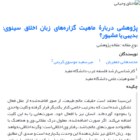
پژوهشی دربارۀ ماهیت گزاره‌های زبان اخلاق سینوی:
بدیهی یا مشهور؟
نوع مقاله : مقاله پژوهشی
نویسندگان
2
1
محمدهانی جعفریان
میرسعید موسوی کریمی
1
کارشناسی ارشد فلسفه غرب دانشگاه مفید
2
عضو هیئت علمی دانشگاه مفید
چکیده
ابن‌سینا معتقد است حقیقت عالم طبیعت، از صور افاضه‌شده از عقل فعال
تشکیل شده است که به‌ترتیب خاصی کنار یکدیگر قرار گرفته و کلیت واحدی
را به‌وجود آورده‌اند. انسان نیز با افعال خود، صورت‌هایی را به این کلیت
اضافه می‌کند. اگر صورت اضافه‌شده، معلول درک عقلانی وی و هماهنگ با
نظام واحد صورت‌های عالم باشد، رفتار وی اخلاقی است؛ وگرنه اخلاقی نخواهد
بود. زبان اخلاق نیز نشان‌دهندۀ این وحدت یک‌پارچه است و صدق آن مطابقِ
عالم خارج؛ بنابراین، لازمۀ دیدگاه ابن‌سینا این است که زبان اخلاق باید راوی