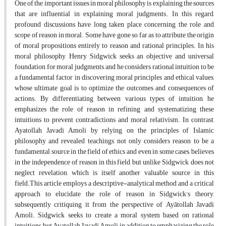
One of the important issues in moral philosophy is explaining the sources
that are influential in explaining moral judgments. In this regard,
profound discussions have long taken place concerning the role and
scope of reason in moral. Some have gone so far as to attribute the origin
of moral propositions entirely to reason and rational principles. In his
moral philosophy, Henry Sidgwick seeks an objective and universal
foundation for moral judgments, and he considers rational intuition to be
a fundamental factor in discovering moral principles and ethical values,
whose ultimate goal is to optimize the outcomes and consequences of
actions. By differentiating between various types of intuition, he
emphasizes the role of reason in refining and systematizing these
intuitions to prevent contradictions and moral relativism. In contrast,
Ayatollah Javadi Amoli by relying on the principles of Islamic
philosophy and revealed teachings, not only considers reason to be a
fundamental source in the field of ethics and even in some cases, believes
in the independence of reason in this field, but unlike Sidgwick, does not
neglect revelation, which is itself another valuable source in this
field.This article employs a descriptive-analytical method and a critical
approach to elucidate the role of reason in Sidgwick's theory,
subsequently critiquing it from the perspective of Ayātollah Javadi
Amoli. Sidgwick seeks to create a moral system based on rational
intuitions, but Ayatollah Javadi Amoli, in addition to emphasizing the role