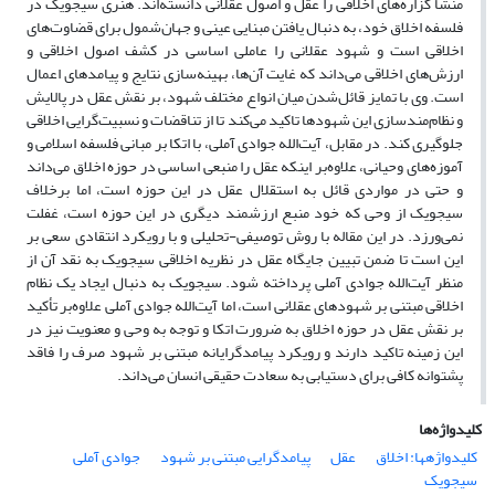
منشأ گزاره‌های اخلاقی را عقل و اصول عقلانی دانسته‌اند. هنری سیجویک در
فلسفه اخلاق خود، به دنبال یافتن مبنایی عینی و جهان‌شمول برای قضاوت‌های
اخلاقی است و شهود عقلانی را عاملی اساسی در کشف اصول اخلاقی و
ارزش‌های اخلاقی می‌داند که غایت آن‌ها، بهینه‌سازی نتایج و پیامدهای اعمال
است. وی با تمایز قائل‌شدن میان انواع مختلف شهود، بر نقش عقل در پالایش
و نظام‌مندسازی این شهودها تاکید می‌کند تا از تناقضات و نسبیت‌گرایی اخلاقی
جلوگیری کند. در مقابل، آیت‌الله جوادی آملی، با اتکا بر مبانی فلسفه اسلامی و
آموزه‌های وحیانی، علاوه‌بر اینکه عقل را منبعی اساسی در حوزه اخلاق می‌داند
و حتی در مواردی قائل به استقلال عقل در این حوزه است، اما برخلاف
سیجویک از وحی که خود منبع ارزشمند دیگری در این حوزه است، غفلت
نمی‌ورزد. در این مقاله با روش توصیفی-تحلیلی و با رویکرد انتقادی سعی بر
این است تا ضمن تبیین جایگاه عقل در نظریه اخلاقی سیجویک به نقد آن از
منظر آیت‌الله جوادی آملی پرداخته شود. سیجویک به دنبال ایجاد یک نظام
اخلاقی مبتنی بر شهودهای عقلانی است، اما آیت‌الله جوادی آملی علاوه‌بر تأکید
بر نقش عقل در حوزه اخلاق به ضرورت اتکا و توجه به وحی و معنویت نیز در
این زمینه تاکید دارند و رویکرد پیامدگرایانه مبتنی بر شهود صرف را فاقد
پشتوانه کافی برای دستیابی به سعادت حقیقی انسان می‌داند.
کلیدواژه‌ها
کلیدواژه‎ها: اخلاق
عقل
پیامدگرایی مبتنی بر شهود
جوادی آملی
سیجویک