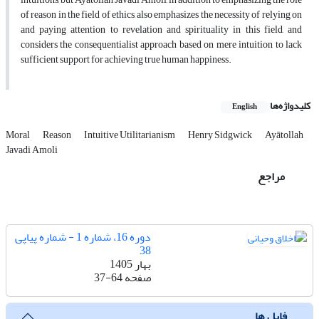
of reason in the field of ethics, also emphasizes the necessity of relying on
and paying attention to revelation and spirituality in this field, and
considers the consequentialist approach based on mere intuition to lack
sufficient support for achieving true human happiness.
کلیدواژه‌ها
English
Moral
Reason
Intuitive Utilitarianism
Henry Sidgwick
Ayātollah
Javadi Amoli
مراجع
دوره 16، شماره 1 - شماره پیاپی
38
بهار 1405
صفحه
37-64
فایل ها