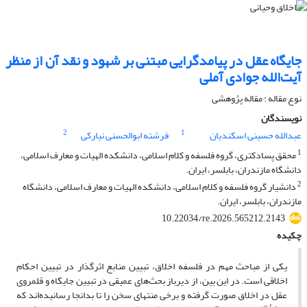
جایگاه عقل در پیامدگرایی مبتنی بر شهود و نقد آن از منظر
آیت‌الله جوادی آملی
نوع مقاله : مقاله پژوهشی
نویسندگان
2
1
عبدالله حسینی اسکندیان
فرشته ابوالحسنی نیارکی
1
محقق پسادکتری، گروه فلسفه و کلام اسلامی، دانشکده الهیات و معارف اسلامی،
دانشگاه مازندران، بابلسر، ایران.
2
دانشیار گروه فلسفه و کلام اسلامی، دانشکده الهیات و معارف اسلامی، دانشگاه
مازندران، بابلسر، ایران.
10.22034/re.2026.565212.2143
چکیده
یکی از مباحث مهم در فلسفه اخلاق، تبیین منابع اثرگذار در تبیین احکام
اخلاقی است. در این بین، از دیرباز بحث‌های عمیقی در تبیین جایگاه و قلمروی
عقل در اخلاق صورت گرفته و برخی منتهای سخن را تا بدانجا رسانیده‌اند که