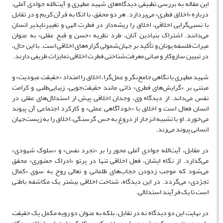
این مقاله به بررسی تطبیقی دیدگاه‌های شهید مطهری و آیت‌الله جوادی آملی،
درباره «اخلاق فطری» می‌پردازد. هر دو محقق، با اتکا به قرآن کریم و در تقابل
با نسبی‌گرایی اخلاقی، اخلاق را ریشه‌دار در فطرت الهی و تغییرناپذیر انسان
می‌دانند. اشتراک بنیادین آنان، طرد نظریه «حسن و قبح عقلی» به عنوان
میراث فلسفه یونان و تأکید بر جهان‌شمولی گزاره‌های اخلاقی است. با این حال،
در تبیین سازوکار و مبانی معرفت‌شناختی فطرت اخلاقی تمایزات ظریفی دارند.
شهید مطهری با نگاهی جامع‌نگر و عمل‌گرا، اخلاق را امتداد «حقیقت عبودیت» و
مبتنی بر «گرایش‌های فطری» ذاتی مانند حقیقت‌جویی، زیبایی‌طلبی و کرامت
نفس می‌داند. از دیدگاه وی، وجدان اخلاقی پیش از استدلال‌های عقلی در
انسان فعال است و اخلاق با «خودآگاهی عملی» و کارکرد اجتماعی آن پیوند
می‌خورد. او با تشبیه انزجار از دروغ به حس گرسنگی، اخلاق را به زیست‌جهان
انسانی پیوند می‌زند.
در مقابل، آیت‌الله جوادی آملی محور را بر «تجرد نفس» و «سلوک شهودی»
می‌گذارد. از نگاه ایشان، فعل اخلاقی تنها در پرتو «ادراک حضوری» محقق
می‌شود که موجب زدودن حجاب‌های ظلمانی و تعالی روح به سوی «کمال
تجرّدی» می‌گردد. در این دیدگاه، شناخت اخلاقی بیشتر یک مکاشفه باطنی
است تا یک فرآیند استدلالی.
در نهایت این دو دیدگاه نه در تقابل، بلکه به عنوان دو رویه مکمل یک حقیقت