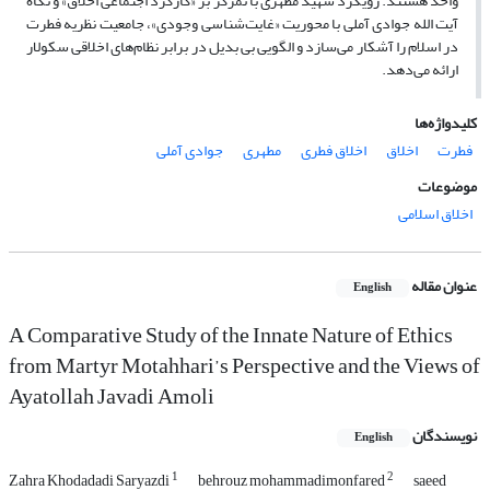
واحد هستند. رویکرد شهید مطهری با تمرکز بر «کارکرد اجتماعی اخلاق» و نگاه
آیت الله جوادی آملی با محوریت «غایت‌شناسی وجودی»، جامعیت نظریه فطرت
در اسلام را آشکار می‌سازد و الگویی بی بدیل در برابر نظام‌های اخلاقی سکولار
ارائه می‌دهد.
کلیدواژه‌ها
فطرت
اخلاق
اخلاق فطری
مطهری
جوادی آملی
موضوعات
اخلاق اسلامی
عنوان مقاله
English
A Comparative Study of the Innate Nature of Ethics
from Martyr Motahhari’s Perspective and the Views of
Ayatollah Javadi Amoli
نویسندگان
English
1
2
Zahra Khodadadi Saryazdi
behrouz mohammadimonfared
saeed