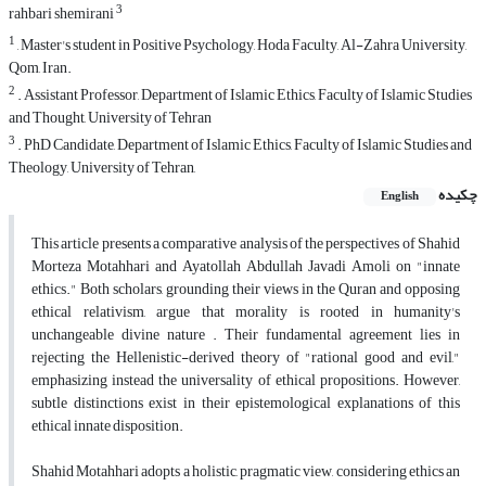
3
rahbari shemirani
1
, Master's student in Positive Psychology, Hoda Faculty, Al-Zahra University,
Qom, Iran.
2
. Assistant Professor, Department of Islamic Ethics, Faculty of Islamic Studies
and Thought, University of Tehran
3
. PhD Candidate, Department of Islamic Ethics, Faculty of Islamic Studies and
Theology, University of Tehran,
چکیده
English
This article presents a comparative analysis of the perspectives of Shahid
Morteza Motahhari and Ayatollah Abdullah Javadi Amoli on "innate
ethics." Both scholars, grounding their views in the Quran and opposing
ethical relativism, argue that morality is rooted in humanity's
unchangeable divine nature . Their fundamental agreement lies in
rejecting the Hellenistic-derived theory of "rational good and evil,"
emphasizing instead the universality of ethical propositions. However,
subtle distinctions exist in their epistemological explanations of this
ethical innate disposition.
Shahid Motahhari adopts a holistic, pragmatic view, considering ethics an