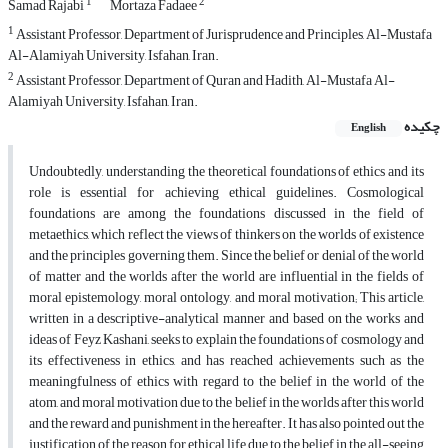
1
2
Samad Rajabi
Mortaza Fadaee
1
Assistant Professor, Department of Jurisprudence and Principles, Al-Mustafa
Al-Alamiyah University, Isfahan, Iran.
2
Assistant Professor, Department of Quran and Hadith, Al-Mustafa Al-
Alamiyah University, Isfahan, Iran.
چکیده
English
Undoubtedly, understanding the theoretical foundations of ethics and its
role is essential for achieving ethical guidelines. Cosmological
foundations are among the foundations discussed in the field of
metaethics, which reflect the views of thinkers on the worlds of existence
and the principles governing them. Since the belief or denial of the world
of matter and the worlds after the world are influential in the fields of
moral epistemology, moral ontology, and moral motivation; This article,
written in a descriptive-analytical manner and based on the works and
ideas of Feyz Kashani, seeks to explain the foundations of cosmology and
its effectiveness in ethics, and has reached achievements such as the
meaningfulness of ethics with regard to the belief in the world of the
atom, and moral motivation due to the belief in the worlds after this world
and the reward and punishment in the hereafter. It has also pointed out the
justification of the reason for ethical life due to the belief in the all-seeing