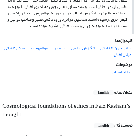
فیض کاشانی به نگارش در آمده، درصدد تبیین مبانی جهان شناختی و اثر
بخشی آن در اخلاق است، و به دستاوردهایی چون معناداری اخلاق با توجه به
اعتقاد به عالم ذر، و انگیزش اخلاقی در اثر باور به عوالم پس از دنیا و پاداش و
کیفر اخروی رسیده است. همچنین در اثر باور به ناظمی بصیر و صاحب قوانین و
سنت‎ها در دنیا به توجیه چرایی زیست اخلاقی، اشاره نموده است.
کلیدواژه‌ها
مبانی جهان شناختی
انگیزش اخلاقی
عالم ذر
عوالم وجود
فیض کاشانی
مبانی اخلاق
موضوعات
اخلاق اسلامی
عنوان مقاله
English
Cosmological foundations of ethics in Faiz Kashani's
thought
نویسندگان
English