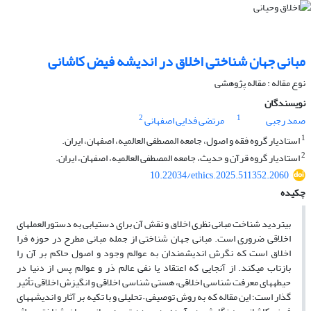
مبانی جهان شناختی اخلاق در اندیشه فیض کاشانی
نوع مقاله : مقاله پژوهشی
نویسندگان
2
1
صمد رجبی
مرتضی فدایی اصفهانی
1
استادیار گروه فقه و اصول، جامعه المصطفی العالمیه، اصفهان، ایران.
2
استادیار گروه قرآن و حدیث، جامعه المصطفی العالمیه، اصفهان، ایران.
10.22034/ethics.2025.511352.2060
چکیده
بی‎تردید شناخت مبانی نظری اخلاق و نقش آن برای دست‎یابی به دستورالعمل‎های
اخلاقی ضروری است. مبانی جهان شناختی از جمله مبانی مطرح در حوزه فرا
اخلاق است که نگرش اندیشمندان به عوالم وجود و اصول حاکم بر آن را
بازتاب می‎کند. از آنجایی که اعتقاد یا نفی عالم ذر و عوالم پس از دنیا در
حیطه‎های معرفت شناسی اخلاقی، هستی شناسی اخلاقی و انگیزش اخلاقی تأثیر
گذار است؛ این مقاله که به روش توصیفی – تحلیلی و با تکیه بر آثار و اندیشه‎های