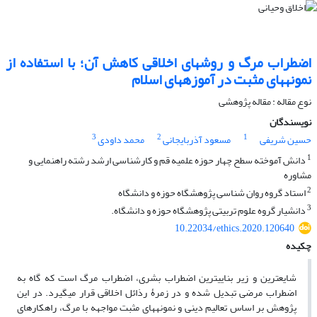
اضطراب مرگ و روش‎های اخلاقی کاهش آن؛ با استفاده از
نمونه‎های مثبت در آموزه‎های اسلام
نوع مقاله : مقاله پژوهشی
نویسندگان
3
2
1
حسین شریفی
مسعود آذربایجانی
محمد داودی
1
دانش آموخته سطح چهار حوزه علمیه قم و کارشناسی ارشد رشته راهنمایی و
مشاوره
2
استاد گروه روان شناسی پژوهشگاه حوزه و دانشگاه
3
دانشیار گروه علوم تربیتی پژوهشگاه حوزه و دانشگاه.
10.22034/ethics.2020.120640
چکیده
شایع‎ترین و زیر بنایی‎ترین اضطراب بشری، اضطراب مرگ است که گاه به
اضطراب مرضی تبدیل شده و در زمرۀ رذائل اخلاقی قرار می‎گیرد. در این
پژوهش بر اساس تعالیم دینی و نمونه‎های مثبت مواجهه با مرگ، راه‎کارهای