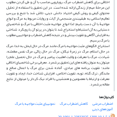
اخلاقی برای کاهش اضطراب مرگ، رویارویی مناسب با آن و طی کردن مطلوب
این مرحلۀ مهم از زندگی ارائه شده است. در این تحقیق با استفاده از تحلیل
محتوای کیفی و روش کیفیِ اجتهاد دانش دینی، تلاش شد با تتبع و بررسی
تعالیم اسلامی به طبقه‎بندی منسجمی از آیات و روایات مربوط به مرگ و انواع
مواجهۀ با آن دست یابیم؛ لذا انواع مواجهه مثبت اخلاقی با مرگ و شاخص‎های
دست‎یابی به آن استنباط و استخراج شد تا بتوان در پرتو آن با رویکرد شناختی
به افزایش آگاهی و تقویت بینش و در نتیجه کاهش اضطراب و مواجهه‎ی مطلوب
با مرگ برسیم.
استخراج الگوهای مثبت مواجهه‎ با مرگ مانند مرگ در حال ایمان به خدا، مرگ
در حال اسلام، مرگ در زمرۀ نیکان، مرگ در حال پاکی، مرگ نفس مطمئنه،
شهادت، مرگ با معرفت و ولایت اهل‎بیت پیامبر و مرگ در حال تحصیل علم را
می‎توان به عنوان یافته های این تحقیق برشمرد. معرفی برخی شاخص‎های اخلاقی
مانند: تقویت برنامه های عبادی، آماده شدن برای مرگ با اعمال صالح و
ماندگار، ترک گناه، توبه، تقویت اخلاص، افزایش شناخت خدا، ایجاد و تقویت
معرفت و ارتباط با معصومین و همنشینی با افراد نیک کردار را می‎توان از نتایج
مقاله برشمرد.
کلیدواژه‌ها
اضطراب مرضی
کاهش اضطراب مرگ
نمونه‎های مثبت مواجهه با مرگ
آموزه‌های دینی