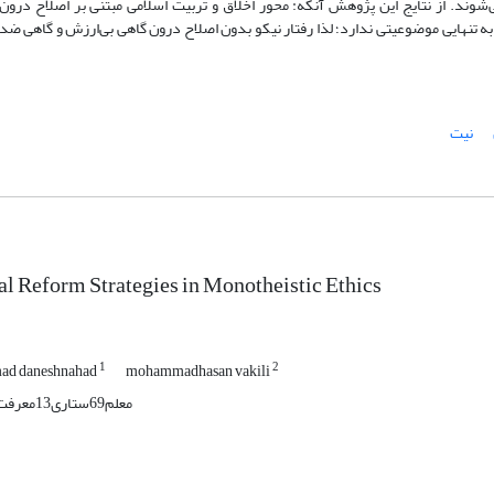
‌شوند. از نتایج این پژوهش آنکه: محور اخلاق و تربیت اسلامی مبتنی بر اصلاح درون
 به تنهایی موضوعیتی ندارد؛ لذا رفتار نیکو بدون اصلاح درون گاهی بی‌ارزش و گاهی ض
نیت
al Reform Strategies in Monotheistic Ethics
1
2
d daneshnahad
mohammadhasan vakili
معلم69ستاری13معرفت1پلاک6