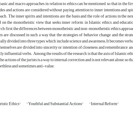
asic and macro approaches in relation to ethics can be mentioned, so that in the fir
udes and actions are considered without paying attention to inner intentions and spir
ach. The inner spirits and intentions are the basis and the role of actions in the next
 on the monotheistic view that seeks inner reform, in Islamic ethics and educatio
rch, first, the differences between monotheistic and non-monotheistic ethics approach
m are discussed in such a way that the strategies of behavior change and the strat
ally divided into three types, which include science and awareness; It becomes verba
themselves are divided into sincerity or intention of closeness and remembrance, an
tly influential verbs. Among the results of the research is that the axis of Islamic et
the actions of the jurists is a way to internal correction and is not relevant alone, s
rthless and sometimes anti-value.
istic Ethics"
"Youthful and Substantial Actions"
"Internal Reform"