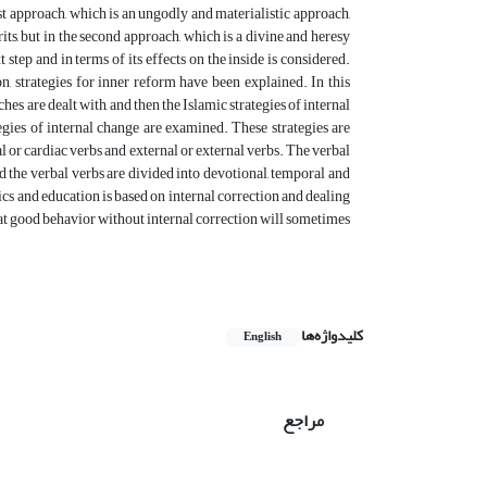
st approach, which is an ungodly and materialistic approach,
its, but in the second approach, which is a divine and heresy
 step and in terms of its effects on the inside is considered.
n, strategies for inner reform have been explained. In this
es are dealt with, and then the Islamic strategies of internal
egies of internal change are examined. These strategies are
l or cardiac verbs and external or external verbs. The verbal
d the verbal verbs are divided into devotional, temporal and
hics and education is based on internal correction and dealing
o that good behavior without internal correction will sometimes
کلیدواژه‌ها
English
مراجع