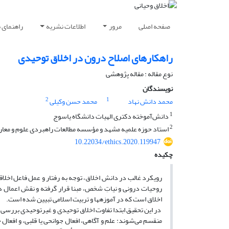
صفحه اصلی
مرور
اطلاعات نشریه
راهنمای 
راهکارهای اصلاح درون در اخلاق توحیدی
نوع مقاله : مقاله پژوهشی
نویسندگان
2
1
محمد دانش نهاد
محمد حسن وکیلی
1
دانش‌آموخته دکتری الهیات دانشگاه یاسوج
2
استاد حوزه علمیه مشهد و مؤسسه مطالعات راهبردی علوم و معار
10.22034/ethics.2020.119947
چکیده
رویکرد غالب در دانش اخلاق، توجه به رفتار و عمل فاعل اخلا
اخلاق است که در آموزه‎ها و تربیت اسلامی تبیین شده است.
در این تحقیق ابتدا تفاوت اخلاق توحیدی و غیرتوحیدی بررسی 
منقسم می‌شوند: علم و آگاهی، افعال جوانحی یا قلبی، و افعال 