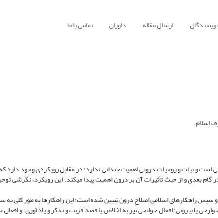
نویسندگان
ارسال مقاله
داوران
تماس با ما
ف اسلام.
قی است و نیات و روحیات درونی اهمیت چندانی ندارد؛ در مقابل رویکردی وجود دارد که
روحیات درونی و نیاتِ شخص، مبنا قرار گرفته و نقش اعمال در گام بعدی و از حیث تأثیرات آن بر درون اهمیت پیدا می‎کند. ای
و سپس راهکارهای اسلامیِ اصلاحِ درون تبیین شده است؛ این راهکارها به طور کلی به 
جوارحی یا بیرونی؛ افعال جوانحی نیز به اخلاص یا قصد قربت و تذکر و یادآوری؛ و افعال 