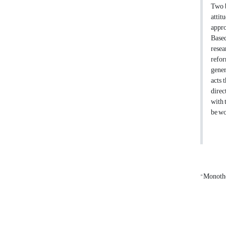
Two b
attit
appro
Based
resea
refor
gener
acts 
direc
with 
be wo
"Monothe