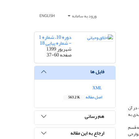
ورود به سامانه
ENGLISH
دوره 10، شماره 1
- شماره پیاپی 18
شهریور 1399
صفحه
37-60
فایل ها
XML
اصل مقاله
563.2 K
 در آن
ن رویکرد، نگرشی توحیدی به
هم رسانی
سه قسم
ارجاع به این مقاله
جوارحی