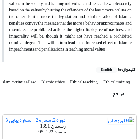
values in the society, and training individuals and hence the whole society
based on the values by hurting the offenders of the basic moral values on
the other. Furthermore, the legislation and administration of Islamic
penalties convey the message that the more a behavior approximates and
resembles the prohibited actions, the higher its degree of nastiness and
immorality will be, though it might not have reached a prohibited
criminal degree. This will in turn lead to an increased effect of Islamic
impeachments and penalizations in teaching moral values.
کلیدواژه‌ها
English
slamic criminal law
Islamic ethics
Ethical teaching
Ethical training
مراجع
دوره 2، شماره 2 - شماره پیاپی 3
زمستان 1391
صفحه
95-122